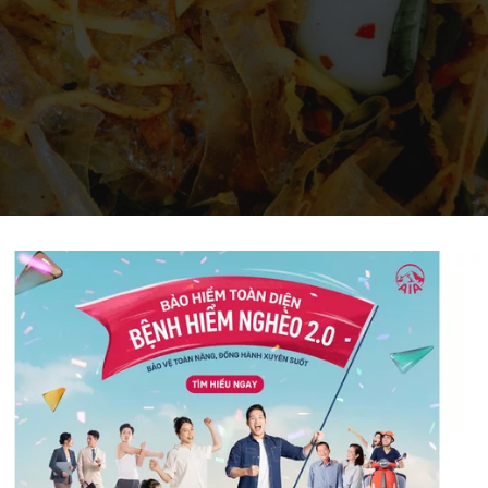
bánh tráng trộn khoảng 300 calo cho 100g
trộn có béo không?
ánh tráng trộn có trọng lượng 200g tức là cơ th
oảng 600 calo. Trong khi đó, một người trưởn
 thụ khoảng 1.800 - 2.000 calo mỗi ngày để cơ th
nh thường. Lượng calo chứa trong một bịch bán