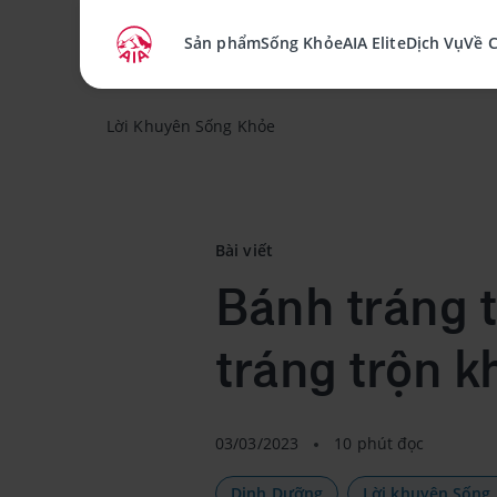
Sản phẩm
Sống Khỏe
AIA Elite
Dịch Vụ
Về 
Lời Khuyên Sống Khỏe
Bài viết
Bánh tráng 
tráng trộn k
03/03/2023
10 phút đọc
Dinh Dưỡng
Lời khuyên Sống