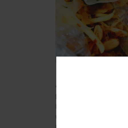
Lượng calo trong 
Ăn bánh tráng 
[1] Chúng ta ăn một bịch b
bạn đã nạp vào cơ thể kh
thành cần đốt cháy và tiêu
khỏe mạnh và hoạt động bì