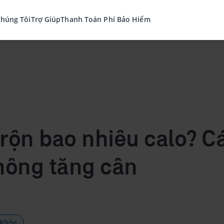
Chúng Tôi
Trợ Giúp
Thanh Toán Phí Bảo Hiểm
trộn bao nhiêu calo? C
hông tăng cân
 Khỏe