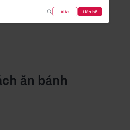
AIA+
Liên hệ
ách ăn bánh