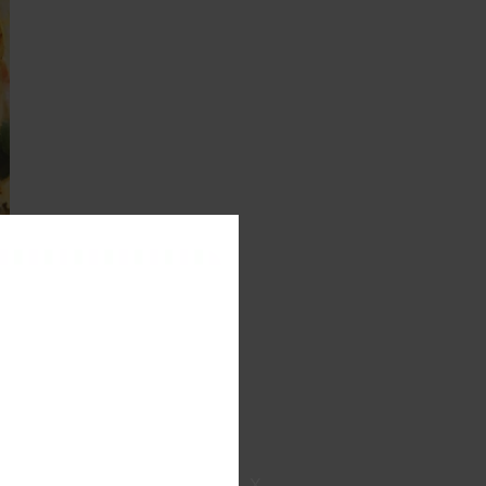
ể
g
ể
h
X