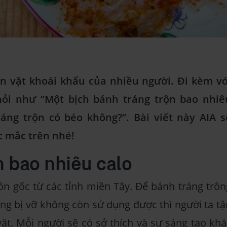
n vặt khoái khẩu của nhiều người. Đi kèm vớ
hỏi như “Một bịch bánh tráng trộn bao nhiê
ráng trộn có béo không?”. Bài viết này AIA s
c mắc trên nhé!
n bao nhiêu calo
ồn gốc từ các tỉnh miền Tây. Để bánh tráng trôn
g bị vỡ không còn sử dụng được thì người ta tậ
t. Mỗi người sẽ có sở thích và sự sáng tạo khá