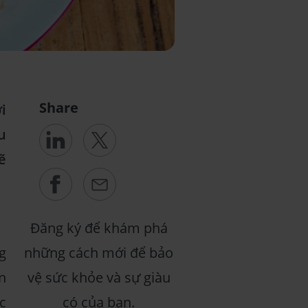
Share
i
u
ẽ
Đăng ký để khám phá
g
những cách mới để bảo
n
vệ sức khỏe và sự giàu
c
có của bạn.