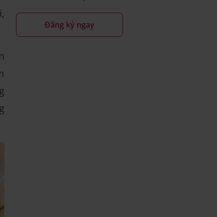
,
Đăng ký ngay
n
m
g
g