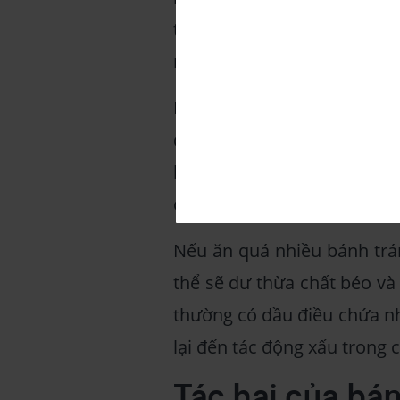
tráng trộn tương đương gần
ngày.
Do đó, có thể khẳng định 
chóng nếu ăn với số lượng l
béo nếu ăn nhiều mà còn 
chứa chất xơ.
Nếu ăn quá nhiều bánh trá
thể sẽ dư thừa chất béo và
thường có dầu điều chứa nh
lại đến tác động xấu trong 
Tác hại của bán