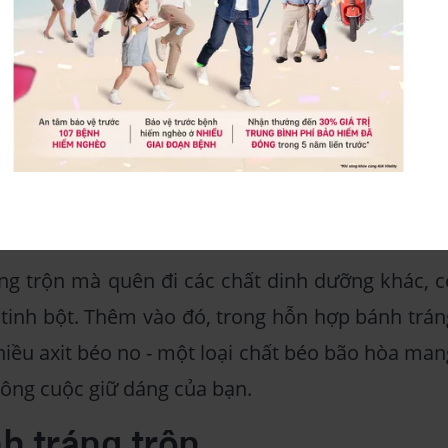
 1/3 tổng lượng calo mà cơ thể cần tiêu thụ mỗ
rằng món ăn này có thể dẫn đến tăng cân nhan
ớn. Bánh tráng trộn không chỉ chứa nhiều calo, d
chứa nhiều chất béo, tinh bột, thậm chí khôn
ng trộn mà quên đi các chất dinh dưỡng khác, c
 tinh bột. Thêm vào đó, trong hỗn hợp bánh trán
iều axit béo no - một loại chất béo bão hòa man
công cuộc giữ dáng của bạn.
h tráng trộn