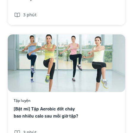
3 phút
tập aerobic đốt cháy bao nhiêu calo - Thumnail
Tập luyện
[Bật mí] Tập Aerobic đốt cháy
bao nhiêu calo sau mỗi giờ tập?
3 phút