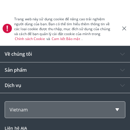
Trang web này sử dụng cookie để nâng cao trải nghiệm
người dùng của bạn. Bạn có thể tìm hiểu thêm thông tin về
các loại cookie được thu thập, mục đích sử dụng của chúng
và cách để bạn quản lý cài đặt cookie của mình trong
Chính sách Cookie
và
Cam kết Bảo mật
.
Về chúng tôi
Sản phẩm
Dịch vụ
Vietnam
Liên hệ AIA