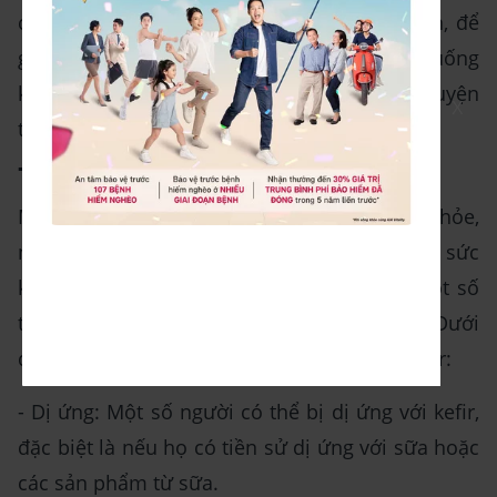
chất béo, giúp đốt cháy mỡ thừa. Tuy nhiên, để
giảm cân hiệu quả, bạn cần kết hợp việc uống
kefir với chế độ ăn uống lành mạnh và tập luyện
X
thường xuyên
Tác dụng phụ của kefir
Mặc dù kefir có nhiều lợi ích cho sức khỏe,
nhưng như bất kỳ thực phẩm hay sản phẩm sức
khỏe nào khác, kefir cũng có thể gây ra một số
tác dụng phụ đáng kể đối với một số người. Dưới
đây là một số tác dụng phụ tiêu biểu của kefir:
- Dị ứng: Một số người có thể bị dị ứng với kefir,
đặc biệt là nếu họ có tiền sử dị ứng với sữa hoặc
các sản phẩm từ sữa.