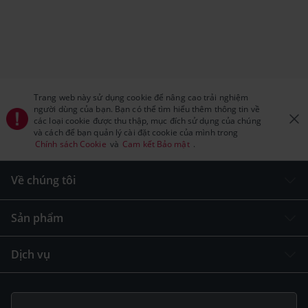
Trang web này sử dụng cookie để nâng cao trải nghiệm
người dùng của bạn. Bạn có thể tìm hiểu thêm thông tin về
các loại cookie được thu thập, mục đích sử dụng của chúng
và cách để bạn quản lý cài đặt cookie của mình trong
Chính sách Cookie
và
Cam kết Bảo mật
.
Về chúng tôi
Sản phẩm
Dịch vụ