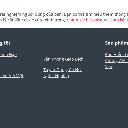
rải nghiệm người dùng của bạn. Bạn có thể tìm hiểu thêm thông ti
 lý cài đặt cookie của mình trong
Chính sách Cookie
và
Cam kết
g tôi
Sản phẩ
Lãnh Đạo
Bảo Hiểm L
Văn Phòng Giao Dịch
Chung AIA 
Vẹn
Tuyển Dụng, Cơ Hội
u Về AIA Việt
Nghề Nghiệp