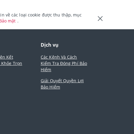
n về các loại cookie được thu thập, mục
 Bảo mật
.
m
Dịch vụ
iên Kết
Các Kênh Và Cách
- Khỏe Trọn
Kiểm Tra Đóng Phí Bảo
Hiểm
Giải Quyết Quyền Lợi
Bảo Hiểm