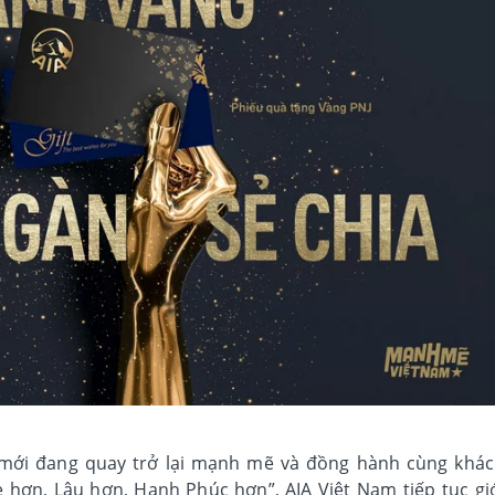
mới đang quay trở lại mạnh mẽ và đồng hành cùng khá
 hơn, Lâu hơn, Hạnh Phúc hơn”, AIA Việt Nam tiếp tục gi