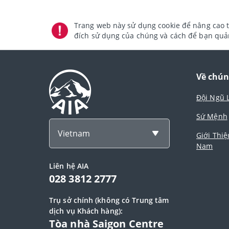
Trang web này sử dụng cookie để nâng cao t
đích sử dụng của chúng và cách để bạn quản
Về chún
Đội Ngũ 
Sứ Mệnh
Vietnam
Giới Thiệ
Nam
Liên hệ AIA
028 3812 2777
Trụ sở chính (không có Trung tâm
dịch vụ Khách hàng):
Tòa nhà Saigon Centre