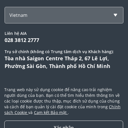
Vietnam
Liên hệ AIA
028 3812 2777
Trụ sở chính (không có Trung tâm dịch vụ Khách hàng):
Tòa nhà Saigon Centre Tháp 2, 67 Lê Lợi,
Phường Sài Gòn, Thành phố Hồ Chí Minh
© 2025 Bản quyền thuộc về Tập đoàn AIA (AIA Group Limited)
Trang web này sử dụng cookie để nâng cao trải nghiệm
Đại lý Ngoại hạng AIA
|
Điều khoản sử dụng
|
Cam kết bảo mật
|
Chính
người dùng của bạn. Bạn có thể tìm hiểu thêm thông tin về
các loại cookie được thu thập, mục đích sử dụng của chúng
sách bảo vệ dữ liệu cá nhân
|
Chính sách cookie
|
Quy tắc đạo đức
|
và cách để bạn quản lý cài đặt cookie của mình trong
Chính
Điều khoản và điều kiện sử dụng dịch vụ thanh toán trực tuyến
sách Cookie
và
Cam kết Bảo mật
.
Xác nhận