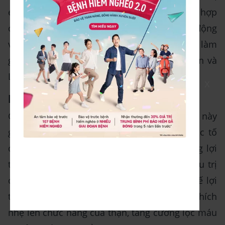
enzyme quan trọng trong quá trình tổng hợp
cholesterol trong cơ thể. Nghiên cứu trên động
vật cho thấy chiết xuất nhân trần có thể làm
giảm đáng kể nồng độ cholesterol toàn phần và
LDL-cholesterol trong máu.
X
Lợi tiểu
Cây nhân trần có tác dụng lợi tiểu nhẹ. Điều này
giúp cơ thể đào thải các chất cặn bã và độc tố
qua đường tiểu tiện hiệu quả hơn. Tác dụng lợi
tiểu của nhân trần còn góp phần hỗ trợ điều trị
các bệnh về thận và đường tiết niệu. Cơ chế lợi
tiểu của nhân trần được cho là do sự kích thích
nhẹ lên chức năng của thận, tăng cường lọc máu