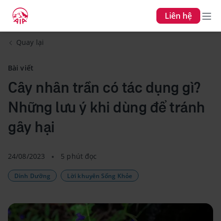
Liên hệ
Quay lại
Bài viết
Cây nhân trần có tác dụng gì?
Những lưu ý khi dùng để tránh
gây hại
24/08/2023
5 phút đọc
Dinh Dưỡng
Lời khuyên Sống Khỏe