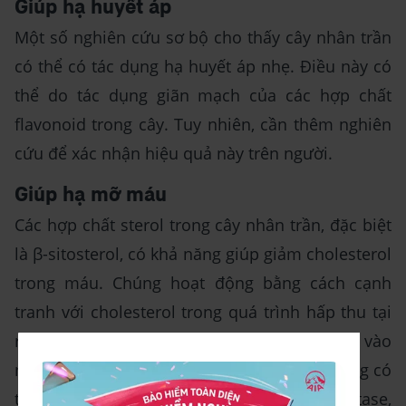
Giúp hạ huyết áp
Một số nghiên cứu sơ bộ cho thấy cây nhân trần
có thể có tác dụng hạ huyết áp nhẹ. Điều này có
thể do tác dụng giãn mạch của các hợp chất
flavonoid trong cây. Tuy nhiên, cần thêm nghiên
cứu để xác nhận hiệu quả này trên người.
Giúp hạ mỡ máu
Các hợp chất sterol trong cây nhân trần, đặc biệt
là β-sitosterol, có khả năng giúp giảm cholesterol
trong máu. Chúng hoạt động bằng cách cạnh
tranh với cholesterol trong quá trình hấp thu tại
ruột, từ đó làm giảm lượng cholesterol đi vào
máu. Ngoài ra, flavonoid trong nhân trần cũng có
tác dụng ức chế enzyme HMG-CoA reductase,