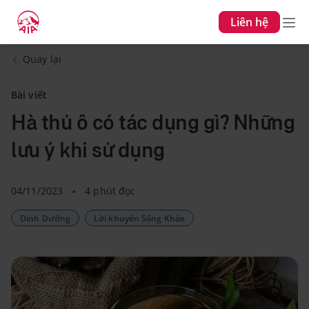
Liên hệ
Quay lại
Bài viết
Hà thủ ô có tác dụng gì? Những
lưu ý khi sử dụng
04/11/2023
4 phút đọc
Dinh Dưỡng
Lời khuyên Sống Khỏe