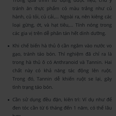
Trong quá trình sử dụng dược liệu, chú ý
tránh ăn thực phẩm có màu trắng như củ
hành, củ tỏi, củ cải,... Ngoài ra, nên kiêng các
loại gừng, ớt, và hạt tiêu,... Tính nóng trong
các gia vị trên dễ phân tán hết dinh dưỡng.
Khi chế biến hà thủ ô cần ngâm vào nước vo
gạo, tránh táo bón. Thí nghiệm đã chỉ ra là
trong hà thủ ô có Anthranoid và Tannin. Hai
chất này có khả năng tác động lên ruột.
Trong đó, Tannin dễ khiến ruột se lại, gây
tình trạng táo bón.
Cần sử dụng đều đặn, kiên trì: Ví dụ như để
đen tóc cần từ 6 tháng đến 1 năm, có thể lâu