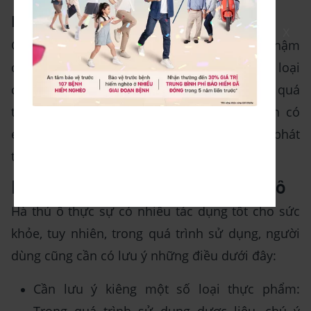
Làm chậm quá trình oxi hóa
X
Cuối cùng, tác dụng của hà thủ ô là làm chậm
quá trình oxi hoá. Khi nghiên cứu với một loại
chuột, nước chiết từ hà thủ ô đỏ làm giảm quá
trình oxi hóa. Ngoài ra trong hà thủ ô còn có
emodin và aloe - emodin giúp ức chế sự phát
triển của một số loại tế bào ung thư.
Những chú ý khi sử dụng Hà thủ ô
Hà thủ ô thực sự có nhiều tác dụng tốt cho sức
khỏe, tuy nhiên, trong quá trình sử dụng, người
dùng cũng cần có lưu ý những điều dưới đây:
Cần lưu ý kiêng một số loại thực phẩm: