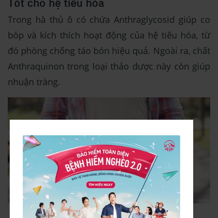
Tốt cho hệ tiêu hóa
Trong hà thủ ô có chứa Anthraglycosid giúp co
bóp và kích thích hoạt động của hệ tiêu hóa, từ
đó phòng chống táo bón hiệu quả. Ngoài ra, chất
Anthraquinon trong loại thảo dược này còn giúp
nhuận tràng.
Hà thủ ô tốt cho hệ tiêu hóa.