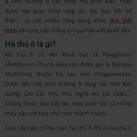
ô
sinh trưởng ở các vùng núi phía Bắc. Thảo
dược này giúp chữa rụng tóc, tóc bạc, bồi bổ
thận... và còn nhiều công dụng khác.
AIA Việt
Nam
sẽ cung cấp thông tin qua bài viết dưới đây.
Hà thủ ô là gì?
Hà thủ ô có tên khoa học là Polygonum
Multiflorum Thunb (Hay còn được gọi là Fallopia
Multiflora), thuộc họ rau răm Polygonaceae.
Dược liệu này sinh trưởng ở vùng núi như Bắc
Giang, Lào Cai, Phú Thọ, Nghệ An, Lai Châu,...
Chúng thuộc loại dây leo màu xanh tía. Lá mỏng
màu nâu với hoa nhỏ mọc thành chùm.
Loài cây này có hai loại: hà thủ ô đỏ và hà thủ ô