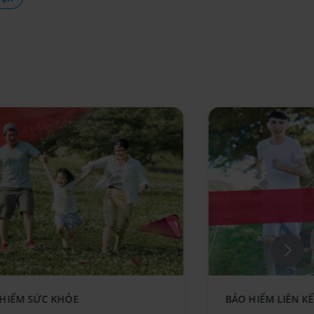
ce component AIA - Standee-
 HIỂM SỨC KHỎE
BẢO HIỂM LIÊN K
GiaLuc_No text