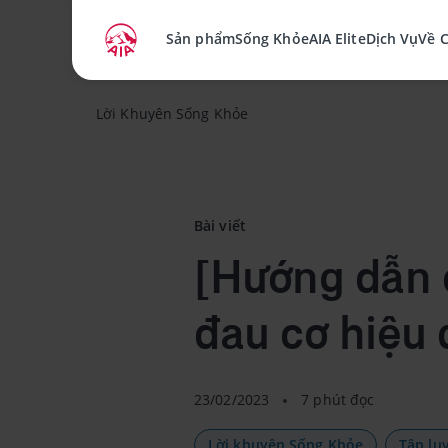
Sản phẩm
Sống Khỏe
AIA Elite
Dịch Vụ
Về 
Lời Khuyên Sống Khỏe
Bài viết
[Hướng dẫn 
đau cơ hiệu
23/02/2023
7 phút đọc
Lời khuyên Sống Khỏe
Tập lu