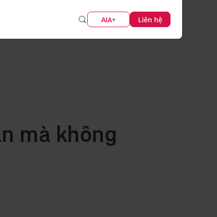
AIA+
Liên hệ
hân mà không