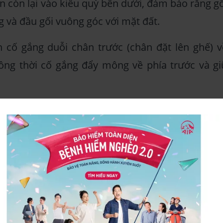
n còn lại vào kiểu quỳ bên dưới, đảm bảo rằng gố
g và đầu gối vuông góc với mặt đất.
 cố gắng duỗi chân trước (chân đặt lên ghế) v
ồng thời cố gắng đẩy mông về phía trước và gi
 vài giây, sau đó thả lỏng và thực hiện lại với bê
 mũi chân
 là một bài tập yoga truyền thống được gọi l
 một trong những tư thế yoga cơ bản và được s
n cơ tay chạm mũi chân, bạn có thể làm theo cá