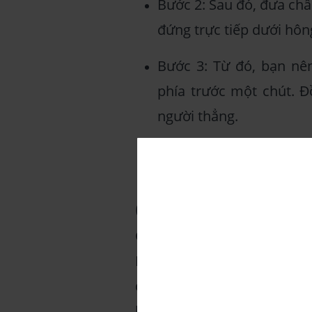
Bước 2: Sau đó, đưa châ
đứng trực tiếp dưới hôn
Bước 3: Từ đó, bạn nên
phía trước một chút. Đ
người thẳng.
Bước 4: Giữ tư thế trong
chân kia.
Căng cơ tay chạm
Căng cơ tay chạm mũi chân
Paschimottanasana. Đây là
dụng rộng rãi. Để thực hiệ
bước sau đây: