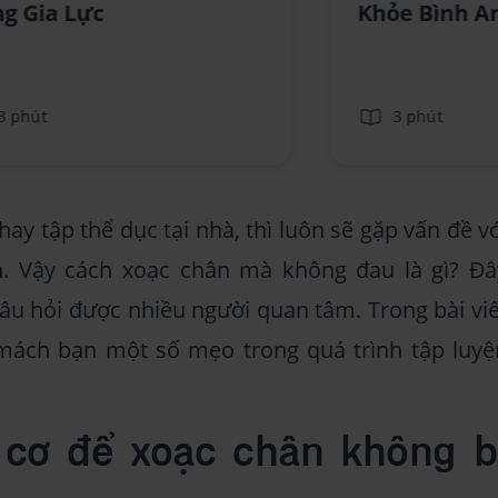
g Gia Lực
Khỏe Bình A
3 phút
3 phút
ay tập thể dục tại nhà, thì luôn sẽ gặp vấn đề vớ
. Vậy cách xoạc chân mà không đau là gì? Đâ
âu hỏi được nhiều người quan tâm. Trong bài viế
mách bạn một số mẹo trong quá trình tập luyệ
i cơ để xoạc chân không b