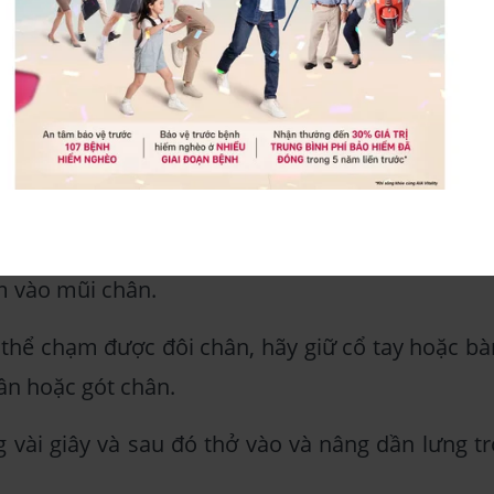
ch ngồi thẳng trên mặt đất với đôi chân thẳng r
 nhẹ, và sau đó nâng tay lên đầu và duỗi thẳn
 cúi người về phía trước, nỗ lực duy trì đôi châ
m vào mũi chân.
thể chạm được đôi chân, hãy giữ cổ tay hoặc bà
ân hoặc gót chân.
g vài giây và sau đó thở vào và nâng dần lưng tr