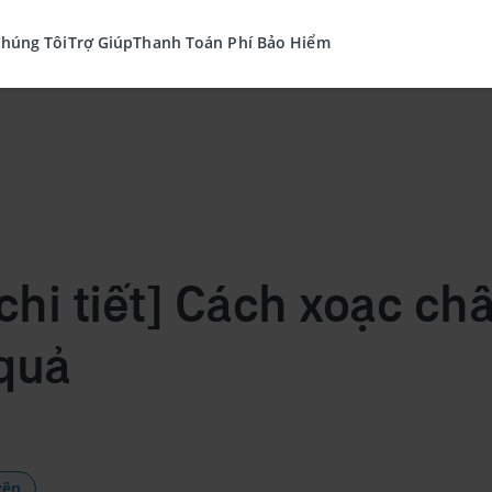
Chúng Tôi
Trợ Giúp
Thanh Toán Phí Bảo Hiểm
chi tiết] Cách xoạc c
 quả
yện