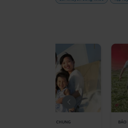
Replace component AIA - Standee-
Repla
BẢO HIỂM LIÊN KẾT CHUNG
BẢO
KhoeTronVen_no text
Bung