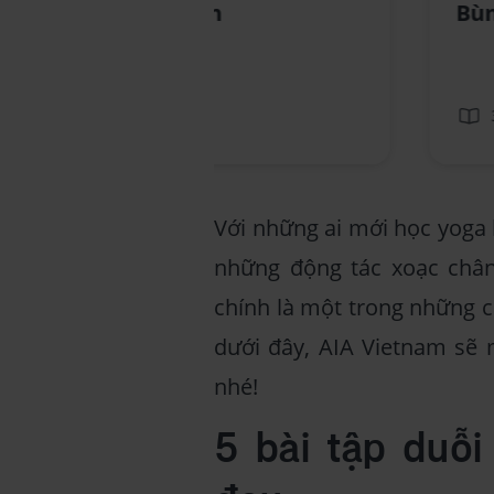
Khỏe Trọn Vẹn
Bùn
3 phút
Với những ai mới học yoga h
những động tác xoạc chân
chính là một trong những c
dưới đây, AIA Vietnam sẽ 
nhé!
5 bài tập duỗ