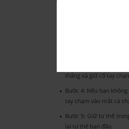
Bước 1: Bắt đầu bằng cá
phía trước của bạn.
Bước 2: Thở sâu và dịu
lưng.
Bước 3: Khi thở ra, hãy
thẳng và giữ cổ tay chạ
Bước 4: Nếu bạn không 
tay chạm vào mắt cá ch
Bước 5: Giữ tư thế tron
lại tư thế ban đầu.