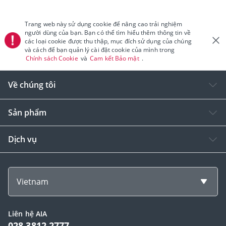
Trang web này sử dụng cookie để nâng cao trải nghiệm
người dùng của bạn. Bạn có thể tìm hiểu thêm thông tin về
các loại cookie được thu thập, mục đích sử dụng của chúng
và cách để bạn quản lý cài đặt cookie của mình trong
Chính sách Cookie
và
Cam kết Bảo mật
.
Về chúng tôi
Sản phẩm
Dịch vụ
Vietnam
Liên hệ AIA
028 3812 2777