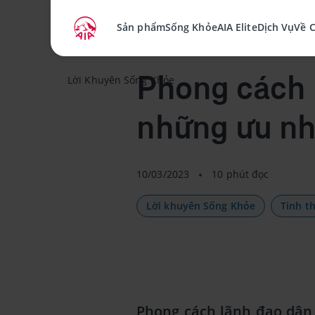
Sản phẩm
Sống Khỏe
AIA Elite
Dịch Vụ
Về 
Bài viết
Lời Khuyên Sống Khỏe
Phong cách 
những ưu n
10/03/2023
10 phút đọc
Lời khuyên Sống Khỏe
Tinh t
Phong cách lãnh đạo dân