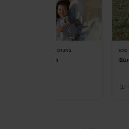
Replace component AIA - Standee-
Repla
BẢO HIỂM LIÊN KẾT CHUNG
BẢO
KhoeTronVen_no text
Bung
Khỏe Trọn Vẹn
Bùn
3 phút