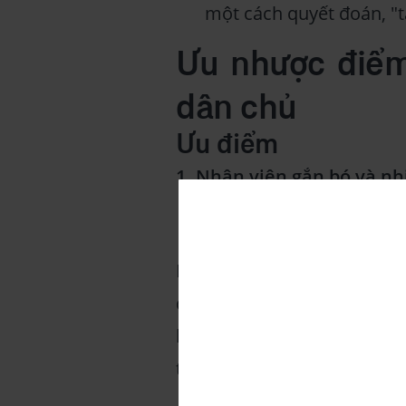
một cách quyết đoán, "
Ưu nhược điểm
dân chủ
Ưu điểm
1. Nhân viên gắn bó và nh
Khi nhân sự được là một ph
được lắng nghe & được sếp
hào hứng hơn khi làm việc.
tưởng mình cơ chứ?