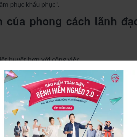
tâm phục khẩu phục".
 của phong cách lãnh đạ
iệt huyết hơn với công việc
ần trong quá trình ra quyết định, họ sẽ cảm thấ
 đánh giá cao hơn. Kết quả, nhân sự sẽ gắn bó 
 Ai lại không thích người khác lắng nghe và ti