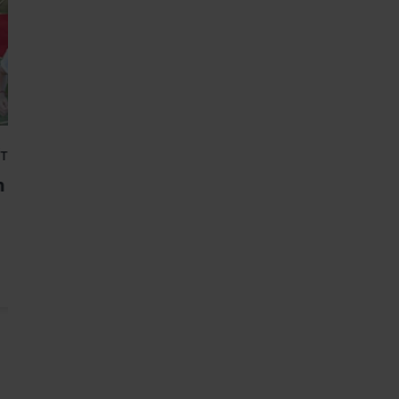
ẾT CHUNG
BẢO HIỂM LIÊN KẾT CHUNG
n
Vững Tương Lai
3 phút