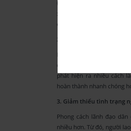
Đồng thời, việc được cho p
xuất sẽ giúp nhân viên nhiệ
công" cho sếp.
2. Đổi mới nhiều hơn
Khi tập trung "nhiều cái đ
đạo sẽ nhận được nhiều ý 
phát hiện ra nhiều cách l
hoàn thành nhanh chóng h
3. Giảm thiểu tình trạng n
Phong cách lãnh đạo dân 
nhiều hơn. Từ đó, người la