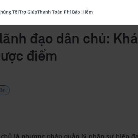
Chúng Tôi
Trợ Giúp
Thanh Toán Phí Bảo Hiểm
lãnh đạo dân chủ: Khá
hược điểm
hần
 chủ là phương pháp quản lý nhân sự hiện đạ