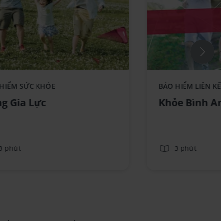
ce component AIA - Standee-
 HIỂM SỨC KHỎE
BẢO HIỂM LIÊN K
GiaLuc_No text
g Gia Lực
Khỏe Bình A
3 phút
3 phút