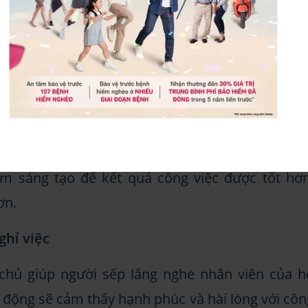
hép thực hiện những ý tưởng do chính bản thân đ
t huyết hơn, cố gắng đạt kết quả tốt nhất để "bá
ầu với nhau" trong việc ra quyết định, người lãn
tưởng đa chiều hơn. Điều này sẽ giúp đội nhó
àm sáng tạo để kết quả công việc được tốt hơn
ơn.
ghỉ việc
chủ giúp người sếp lắng nghe nhân viên của h
o động sẽ cảm thấy hạnh phúc và hài lòng với côn