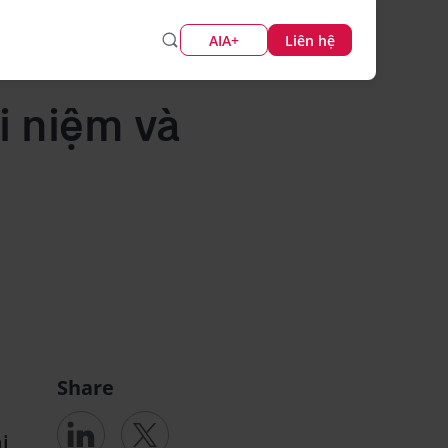
AIA+
Liên hệ
i niệm và
Share
i