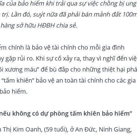
 của bảo hiểm khi trải qua sự việc chồng bị ung t
a trị. Lần đó, suýt nữa đã phải bán mảnh đất 100m
h hàng sở hữu HĐBH chia sẻ.
ểm chính là bảo vệ tài chính cho mỗi gia đình
gặp rủi ro. Khi sự cố xảy ra, thay vì nghĩ đến việ
ôi xương máu” để bù đắp cho những thiệt hại phá
“tấm khiên” bảo vệ an toàn tài chính cho các gia
 bảo hiểm.
 nếu không có dự phòng tấm khiên bảo hiểm”
 Thị Kim Oanh, (59 tuổi), ở An Đức, Ninh Giang,