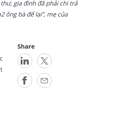
hư, gia đình đã phải chi trả
2 ông bà để lại”, mẹ của
Share
c
t