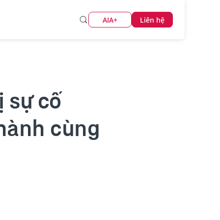
AIA+
Liên hệ
ị sự cố
 hành cùng