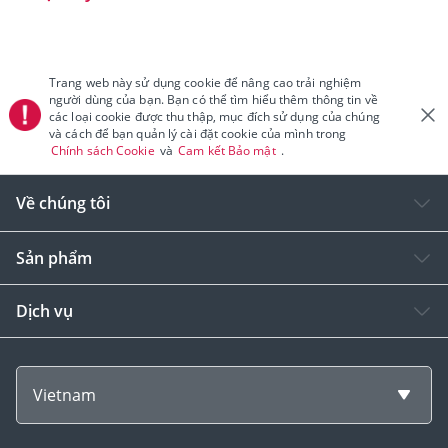
Trang web này sử dụng cookie để nâng cao trải nghiệm
người dùng của bạn. Bạn có thể tìm hiểu thêm thông tin về
các loại cookie được thu thập, mục đích sử dụng của chúng
và cách để bạn quản lý cài đặt cookie của mình trong
Chính sách Cookie
và
Cam kết Bảo mật
.
Về chúng tôi
Sản phẩm
Dịch vụ
Vietnam