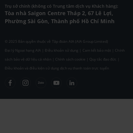
Trụ sở chính (không có Trung tâm dịch vụ Khách hàng):
Tòa nhà Saigon Centre Tháp 2, 67 Lê Lợi,
Phường Sài Gòn, Thành phố Hồ Chí Minh
© 2025 Bản quyền thuộc về Tập đoàn AIA (AIA Group Limited)
Đại lý Ngoại hạng AIA
|
Điều khoản sử dụng
|
Cam kết bảo mật
|
Chính
sách bảo vệ dữ liệu cá nhân
|
Chính sách cookie
|
Quy tắc đạo đức
|
Điều khoản và điều kiện sử dụng dịch vụ thanh toán trực tuyến