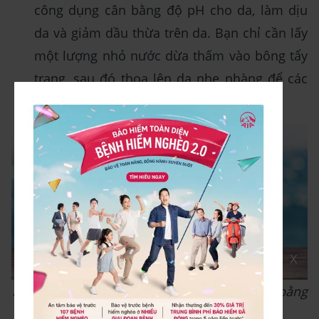
công dụng cân bằng độ pH cho da, làm dịu
da và giảm dầu thừa trên da. Bạn chỉ cần lấy
một lượng nhỏ nước dừa thấm vào bông tẩy
trang, sau đó thoa lên da nhẹ nhàng để các
dưỡng chất từ từ thẩm thấu.
X
Bạn có thể tận dụng nước dừa để dưỡng da bằng
nhiều cách khác nhau