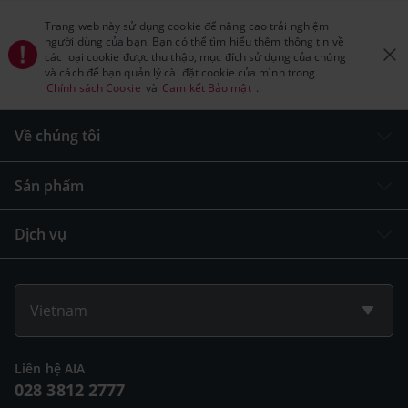
Trang web này sử dụng cookie để nâng cao trải nghiệm
người dùng của bạn. Bạn có thể tìm hiểu thêm thông tin về
các loại cookie được thu thập, mục đích sử dụng của chúng
và cách để bạn quản lý cài đặt cookie của mình trong
Chính sách Cookie
và
Cam kết Bảo mật
.
Về chúng tôi
Sản phẩm
Dịch vụ
Vietnam
Liên hệ AIA
028 3812 2777