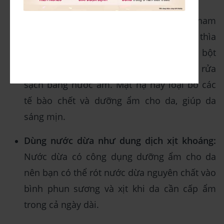
Đắp mặt nạ với nước dừa:
Bạn có thể tham
khảo công thức pha theo tỉ lệ sau: 2 thìa
nước dừa, 1/2 thìa mật ong, 1/2 thìa bột
nghệ. Đắp hỗn hợp này trong 10 phút và rửa
sạch bằng nước ấm. Mặt nạ này loại bỏ các
tế bào chết và dưỡng ẩm cho da, giúp da
sáng mịn.
Dùng nước dừa như dung dịch xịt khoáng:
Nước dừa có công dụng dưỡng ẩm cho da
nên bạn có thể rót nước dừa nguyên chất vào
bình phun sương và xịt khi da cần cấp ẩm
trong cả ngày dài.