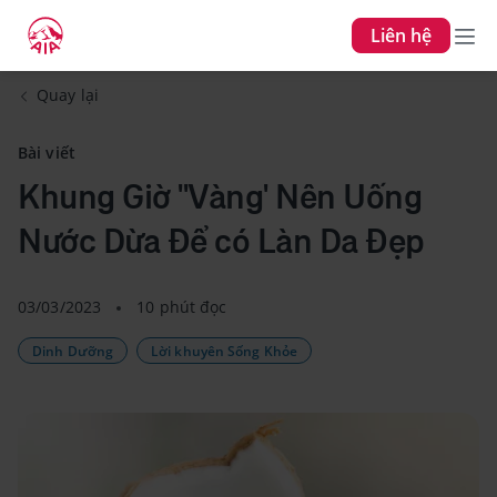
Liên hệ
Quay lại
Bài viết
Khung Giờ ''Vàng' Nên Uống
Nước Dừa Để có Làn Da Đẹp
03/03/2023
10 phút đọc
Dinh Dưỡng
Lời khuyên Sống Khỏe