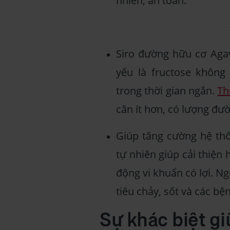
nhiên, an toàn.
Siro đường hữu cơ Agav
yếu là fructose không
trong thời gian ngắn.
Th
cân ít hơn, có lượng đư
Giúp tăng cường hệ thố
tự nhiên giúp cải thiện 
động vi khuẩn có lợi. Ng
tiêu chảy, sốt và các bệ
Sự khác biệt g