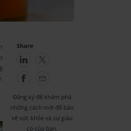
Share
m
o
g
.
Đăng ký để khám phá
những cách mới để bảo
vệ sức khỏe và sự giàu
có của bạn.