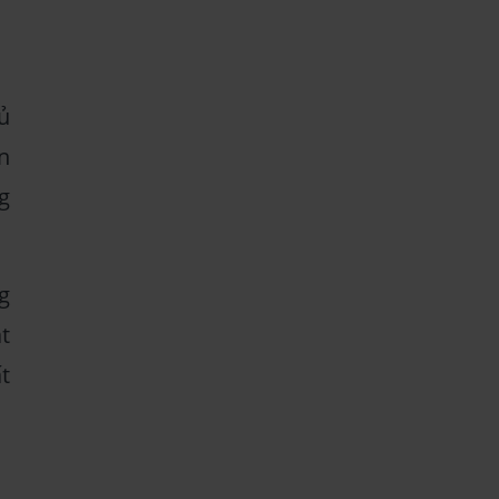
ủ
n
g
g
t
ất