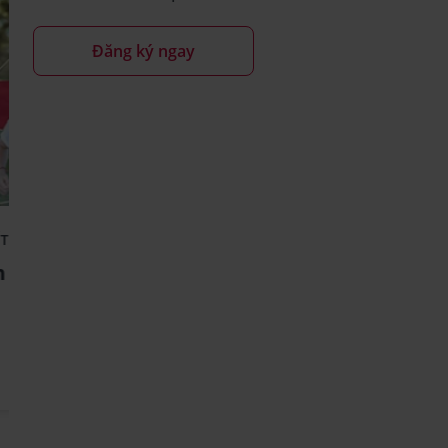
Đăng ký ngay
ẾT CHUNG
BẢO HIỂM LIÊN KẾT CHUNG
n
Vững Tương Lai
3 phút