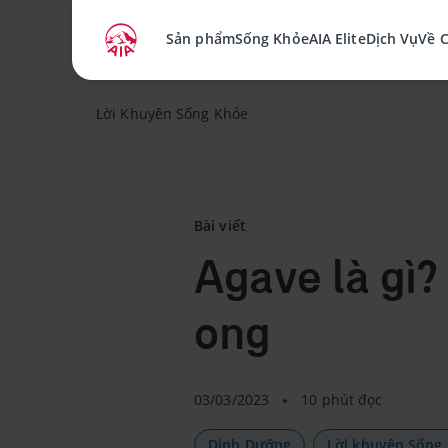
Sản phẩm
Sống Khỏe
AIA Elite
Dịch Vụ
Về 
Lời Khuyên Sống Khỏe
Bài viết
Agave là gì?
ong
03/03/2023
10 phút đọc
Dinh Dưỡng
Lời khuyên Sống