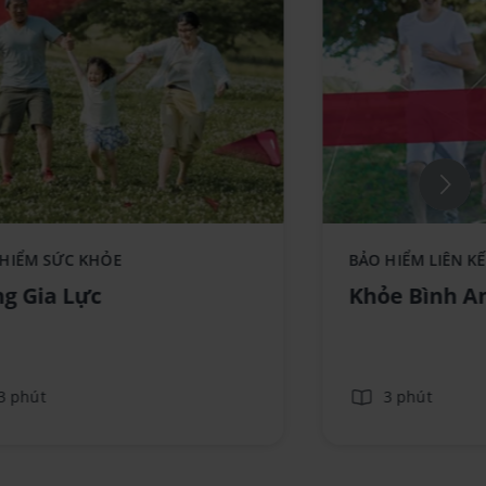
ce component AIA - Standee-
 HIỂM SỨC KHỎE
BẢO HIỂM LIÊN K
GiaLuc_No text
g Gia Lực
Khỏe Bình A
3 phút
3 phút