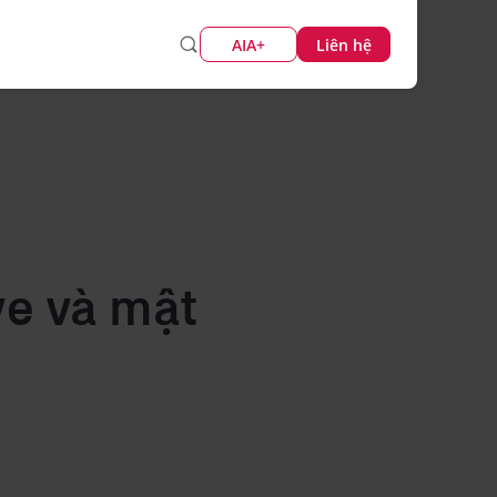
AIA+
Liên hệ
ve và mật