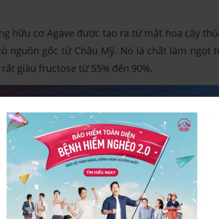
ng hữu cơ Agave được tạo ra từ mật hoa cây thù
có nguồn gốc từ Châu Mỹ. Nó là chất làm ngọt t
 rất giàu fructose từ 55% đến 90%.