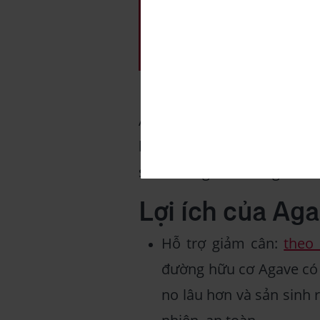
Agave được sản xuất qua nh
lỏng đầu tiên được chiết xu
siro đường hữu cơ Agave.
Lợi ích của Ag
Hỗ trợ giảm cân:
theo
đường hữu cơ Agave có 
no lâu hơn và sản sinh 