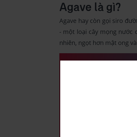
Agave là gì?
Agave hay còn gọi siro đườ
- một loại cây mọng nước 
nhiên, ngọt hơn mật ong và