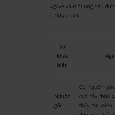
Agave và mật ong đều được
sự khác biệt.
Sự
khác
Aga
biệt
Có nguồn gốc
Nguồn
của cây thùa 
gốc
thấy từ miền
đến miền bắc