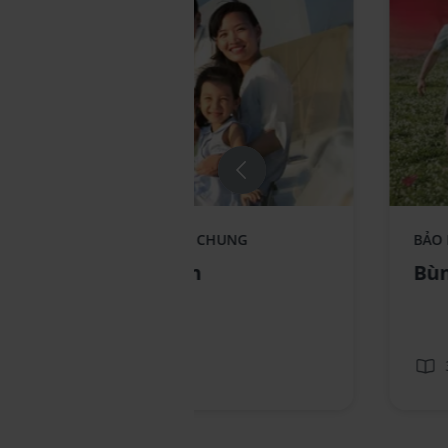
Replace component AIA - Standee-
Repla
BẢO HIỂM LIÊN KẾT CHUNG
BẢO
KhoeTronVen_no text
Bung
Khỏe Trọn Vẹn
Bùn
3 phút