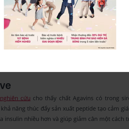
Agave là gì?
iều bước xử lý trước khi được tiêu thụ. Từ chấ
ất từ cây thùa sau đó lọc và đun nóng để thu đượ
ave
 nghiên cứu
cho thấy chất Agavins có trong sir
khả năng thúc đẩy sản xuất peptide tạo cảm giá
ra insulin nhiều hơn và giúp giảm cân một cách t