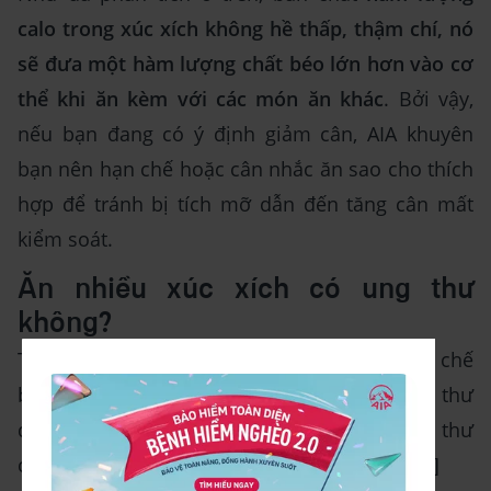
calo trong xúc xích không hề thấp, thậm chí, nó
sẽ đưa một hàm lượng chất béo lớn hơn vào cơ
thể khi ăn kèm với các món ăn khác
. Bởi vậy,
nếu bạn đang có ý định giảm cân, AIA khuyên
bạn nên hạn chế hoặc cân nhắc ăn sao cho thích
hợp để tránh bị tích mỡ dẫn đến tăng cân mất
kiểm soát.
Ăn nhiều xúc xích có ung thư
không?
Tổ chức Y tế Thế giới đã xác định rằng thịt chế
biến là một nhân tố góp phần lớn đến ung thư
đại trực tràng và phân loại nó là "gây ung thư
cho con người" (“carcinogenic to humans”).[1]