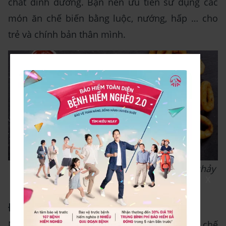
chất dinh dưỡng. Bạn nên ưu tiên sử dụng các
món ăn chế biến bằng luộc, nướng, hấp … cho
trẻ và chính bản thân mình.
Hạn chế các thực phẩm chiên xào khi bé bị chảy
X
máu cam
Đồ uống kích thích
Nếu trẻ đang bị chảy máu cam, bạn cần hạn chế