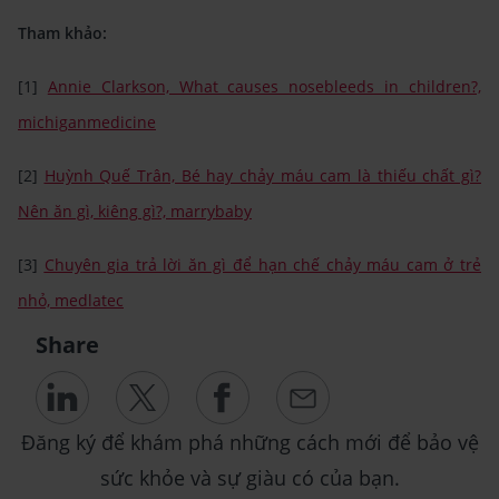
Tham khảo:
[1]
Annie Clarkson, What causes nosebleeds in children?,
michiganmedicine
[2]
Huỳnh Quế Trân, Bé hay chảy máu cam là thiếu chất gì?
Nên ăn gì, kiêng gì?, marrybaby
[3]
Chuyên gia trả lời ăn gì để hạn chế chảy máu cam ở trẻ
nhỏ, medlatec
Share
Đăng ký để khám phá những cách mới để bảo vệ
sức khỏe và sự giàu có của bạn.