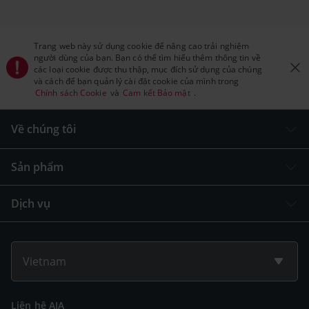
Trang web này sử dụng cookie để nâng cao trải nghiệm
người dùng của bạn. Bạn có thể tìm hiểu thêm thông tin về
các loại cookie được thu thập, mục đích sử dụng của chúng
và cách để bạn quản lý cài đặt cookie của mình trong
Chính sách Cookie
và
Cam kết Bảo mật
.
Về chúng tôi
Sản phẩm
Dịch vụ
Vietnam
Liên hệ AIA