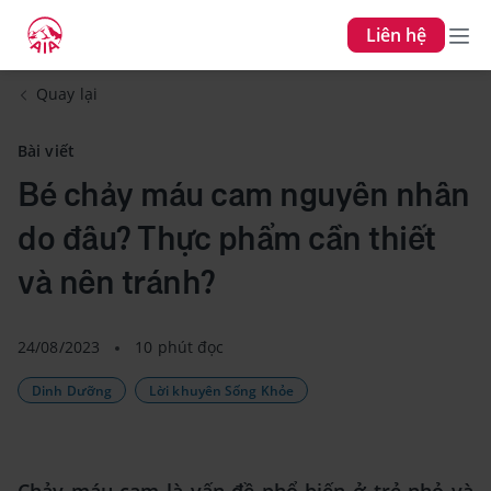
Liên hệ
Quay lại
Bài viết
Bé chảy máu cam nguyên nhân
do đâu? Thực phẩm cần thiết
và nên tránh?
24/08/2023
10 phút đọc
Dinh Dưỡng
Lời khuyên Sống Khỏe