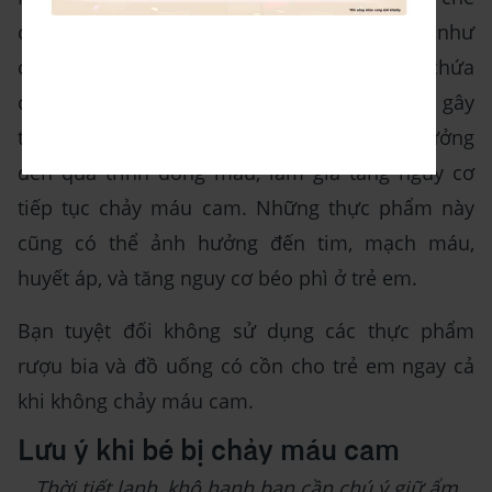
cho trẻ sử dụng các loại đồ uống kích thích như
cà phê, nước ngọt có ga, và các đồ uống có chứa
chất kích thích khác. Chất kích thích có thể gây
tăng áp lực trong hệ tuần hoàn và ảnh hưởng
đến quá trình đông máu, làm gia tăng nguy cơ
tiếp tục chảy máu cam. Những thực phẩm này
cũng có thể ảnh hưởng đến tim, mạch máu,
huyết áp, và tăng nguy cơ béo phì ở trẻ em.
Bạn tuyệt đối không sử dụng các thực phẩm
rượu bia và đồ uống có cồn cho trẻ em ngay cả
khi không chảy máu cam.
Lưu ý khi bé bị chảy máu cam
Thời tiết lạnh, khô hanh bạn cần chú ý giữ ẩm