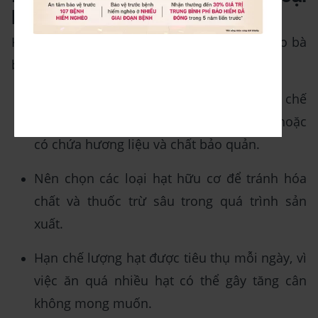
hạt cho mẹ bầu
Khi sử dụng các loại hạt trong chế độ ăn cho bà
bầu, cần lưu ý một số điểm sau [2]:
Sản phẩm hạt tươi mới là tốt nhất, hạn chế
sử dụng các sản phẩm hạt đã qua xử lý hoặc
có chứa hương liệu và chất bảo quản.
Nên chọn các loại hạt hữu cơ để tránh hóa
chất và thuốc trừ sâu trong quá trình sản
xuất.
Hạn chế lượng hạt được tiêu thụ mỗi ngày, vì
việc ăn quá nhiều hạt có thể gây tăng cân
không mong muốn.