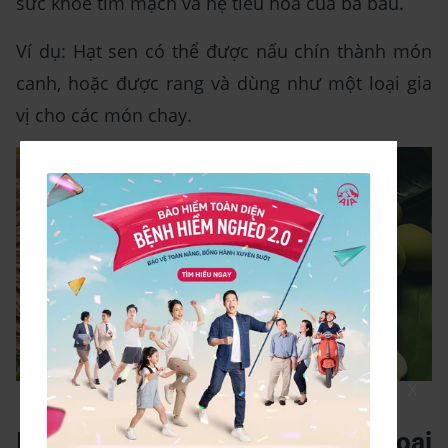
sức khỏe tim mạch và hệ tiêu hóa của bà bầu.
Ví dụ: Hạt sen có thể được nấu chín thành món
canh, hoặc được rang và dùng như một loại gia
vị cho các món chay.
X
Hạt sen
Một vài lưu ý khi sử dụng các loại