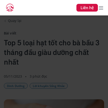
Liên hệ
Quay lại
Bài viết
Top 5 loại hạt tốt cho bà bầu 3
tháng đầu giàu dưỡng chất
nhất
05/11/2023
3 phút đọc
Dinh Dưỡng
Lời khuyên Sống Khỏe