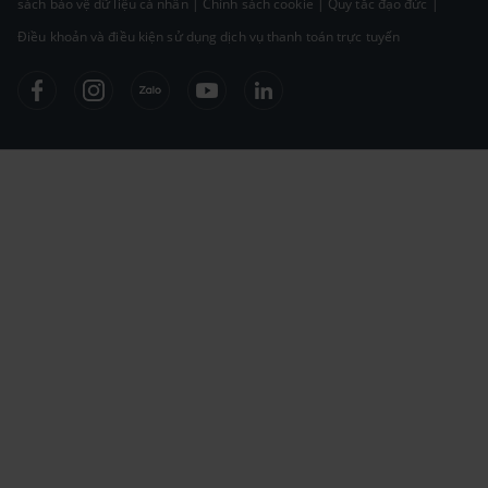
sách bảo vệ dữ liệu cá nhân
|
Chính sách cookie
|
Quy tắc đạo đức
|
Điều khoản và điều kiện sử dụng dịch vụ thanh toán trực tuyến