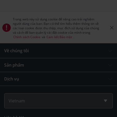
Trang web này sử dụng cookie để nâng cao trải nghiệm
người dùng của bạn. Bạn có thể tìm hiểu thêm thông tin về
các loại cookie được thu thập, mục đích sử dụng của chúng
và cách để bạn quản lý cài đặt cookie của mình trong
Chính sách Cookie
và
Cam kết Bảo mật
.
Về chúng tôi
Sản phẩm
Dịch vụ
Vietnam