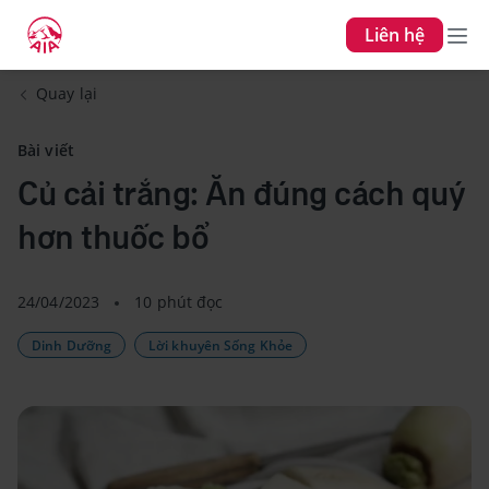
Liên hệ
Quay lại
Bài viết
Củ cải trắng: Ăn đúng cách quý
hơn thuốc bổ
24/04/2023
10 phút đọc
Dinh Dưỡng
Lời khuyên Sống Khỏe