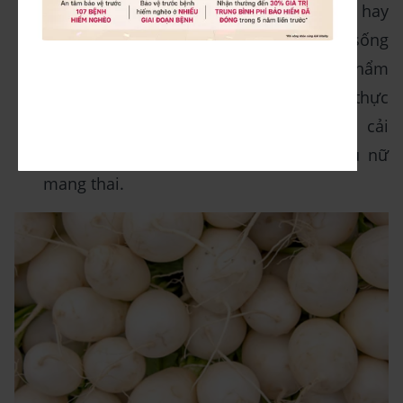
nấu chín như củ cải hầm, củ cải luộc, hay
canh củ cải,... Tuyệt đối không ăn củ cải sống
vì sẽ làm tăng nguy cơ ngộ độc thực phẩm
khi mang thai. Cũng tránh ăn các loại thực
phẩm như salad củ cải sống hoặc củ cải
ngâm vì chúng không an toàn cho phụ nữ
mang thai.