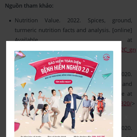
Nguồn tham khảo:
Nutrition Value. 2022. Spices, ground,
turmeric nutrition facts and analysis. [online]
Available at
<
https://www.nutritionvalue.org/Spices%2C_gr
[Accessed on 25 May 2022]
NIH, National Library of Medicine. 2020.
Influence of curcumin on performance and
post-exercise recovery. [online] Available at
<
https://pubmed.ncbi.nlm.nih.gov/32319320/
>
[Accessed on 25 May 2022]
X
NIH, National Library of Medicine. 2020.