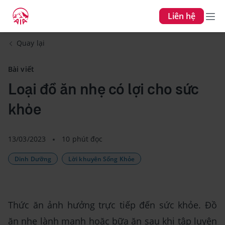
Liên hệ
Quay lại
Bài viết
Loại đồ ăn nhẹ có lợi cho sức
khỏe
13/03/2023
10 phút đọc
Dinh Dưỡng
Lời khuyên Sống Khỏe
Thức ăn ảnh hưởng trực tiếp đến sức khỏe. Đồ
ăn nhẹ lành mạnh hoặc bữa ăn sau khi tập luyện