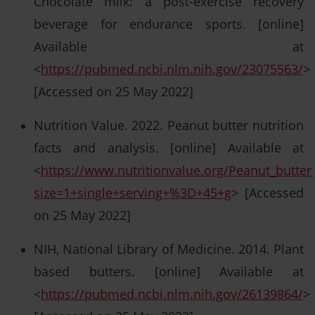
Chocolate milk: a post-exercise recovery
beverage for endurance sports. [online]
Available at
<
https://pubmed.ncbi.nlm.nih.gov/23075563/
>
[Accessed on 25 May 2022]
Nutrition Value. 2022. Peanut butter nutrition
facts and analysis. [online] Available at
<
https://www.nutritionvalue.org/Peanut_butter
size=1+single+serving+%3D+45+g
> [Accessed
on 25 May 2022]
NIH, National Library of Medicine. 2014. Plant
based butters. [online] Available at
<
https://pubmed.ncbi.nlm.nih.gov/26139864/
>