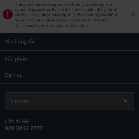
Trang web này sử dụng cookie để nâng cao trải nghiệm
người dùng của bạn. Bạn có thể tìm hiểu thêm thông tin về
các loại cookie được thu thập, mục đích sử dụng của chúng
và cách để bạn quản lý cài đặt cookie của mình trong
Chính sách Cookie
và
Cam kết Bảo mật
.
Về chúng tôi
Sản phẩm
Dịch vụ
Vietnam
Liên hệ AIA
028 3812 2777