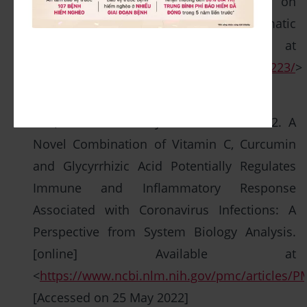
Effects of curcumin supplementation on
sport and physical exercise: a systematic
review. [online] Available at
<
https://pubmed.ncbi.nlm.nih.gov/32282223/
>
[Accessed on 25 May 2022]
NIH, National Library of Medicine. 2022. A
Novel Combination of Vitamin C, Curcumin
and Glycyrrhizic Acid Potentially Regulates
Immune and Inflammatory Response
Associated with Coronavirus Infections: A
Perspective from System Biology Analysis.
[online] Available at
<
https://www.ncbi.nlm.nih.gov/pmc/articles/
[Accessed on 25 May 2022]