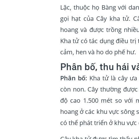
Lặc, thuộc họ Bàng với da
gọi hạt của Cây kha tử. C
hoang và được trồng nhiều
Kha tử có tác dụng điều trị
cảm, hen và ho do phế hư.
Phân bố, thu hái v
Phân bố:
Kha tử là cây ưa
còn non. Cây thường được 
độ cao 1.500 mét so với 
hoang ở các khu vực sông su
có thể phát triển ở khu vực 
Cây kha tử được tìm thấy n