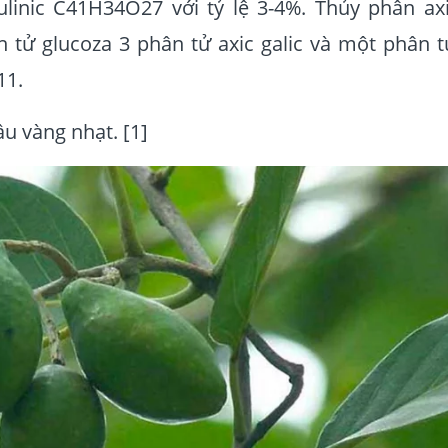
ulinic C41H34O27 với tỷ lệ 3-4%. Thủy phân axi
 tử glucoza 3 phân tử axic galic và một phân t
11.
u vàng nhạt. [1]