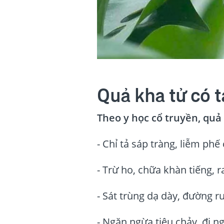
Quả kha tử có t
Theo y học cổ truyền, quả 
- Chỉ tả sáp tràng, liễm phế 
- Trừ ho, chữa khàn tiếng, 
- Sát trùng dạ dày, đường ru
- Ngăn ngừa tiêu chảy, đi n