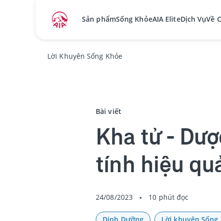
Sản phẩm
Sống Khỏe
AIA Elite
Dịch Vụ
Về 
Lời Khuyên Sống Khỏe
Bài viết
Kha tử - Dượ
tính hiệu qu
24/08/2023
10 phút đọc
Dinh Dưỡng
Lời khuyên Sống