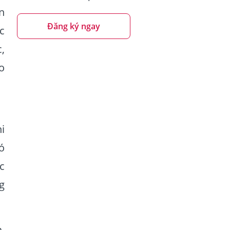
n
Đăng ký ngay
c
,
o
i
ó
c
g
,