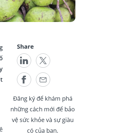
Share
g
ố
y
t
Đăng ký để khám phá
những cách mới để bảo
vệ sức khỏe và sự giàu
ê
có của bạn.