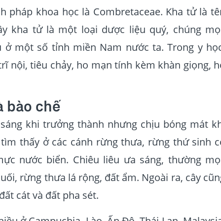
nh pháp khoa học là Combretaceae. Kha tử là tê
ây kha tử là một loại dược liệu quý, chúng mọ
 ở một số tỉnh miền Nam nước ta. Trong y học
 trĩ nội, tiêu chảy, ho mạn tính kèm khàn giọng, h
à bào chế
 sáng khi trưởng thành nhưng chịu bóng mát kh
tìm thấy ở các cánh rừng thưa, rừng thứ sinh c
mực nước biển. Chiêu liêu ưa sáng, thường mọ
ối, rừng thưa lá rộng, đất ẩm. Ngoài ra, cây cũn
đất cát và đất pha sét.
hiều ở Campuchia, Lào, Ấn Độ, Thái Lan, Malaysia