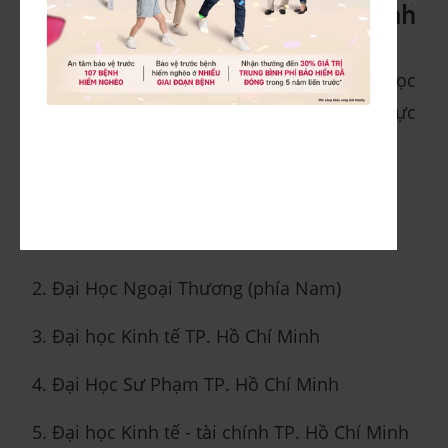
3. Các trường đại học tuyển sinh
khối D
Dựa trên nội dung đã nêu, các trường đại học
tuyển sinh khối D được chia thành 3 khu vực
chính:
Khu vực phía Nam:
1. Đại học Kinh tế - Luật - ĐHQG.TPHCM
2. Đại Học Ngoại Thương (phía Nam)
3. Đại học Kinh tế TP. Hồ Chí Minh
4. Đại Học Sư Phạm TP. Hồ Chí Minh
5. Đại học Kinh tế - tài chính TP. Hồ Chí Minh