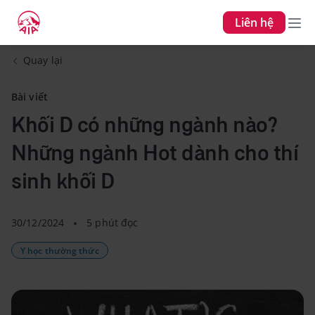
Liên hệ
Quay lại
Bài viết
Khối D có những ngành nào?
Những ngành Hot dành cho thí
sinh khối D
30/12/2024
5 phút đọc
Y học thường thức