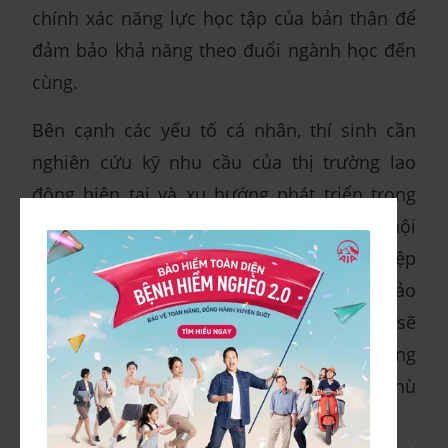
chính xác năng lực học tập của bản thân để
đảm bảo khả năng theo đuổi ngành học đến
cùng.
Bên cạnh các yếu tố cá nhân, thí sinh cần
nghiên cứu kỹ nhu cầu của thị trường lao
động hiện tại và xu hướng phát triển trong
tương lai. Điều này sẽ định hướng cho cơ hội
việc làm và khả năng phát triển nghề nghiệp
sau khi tốt nghiệp. Cuối cùng, việc tham khảo
điểm chuẩn của ngành học qua các năm sẽ
giúp thí sinh đánh giá được khả năng trúng
tuyển và có kế hoạch học tập, ôn luyện phù
hợp để đạt được mục tiêu đã đề ra.
X