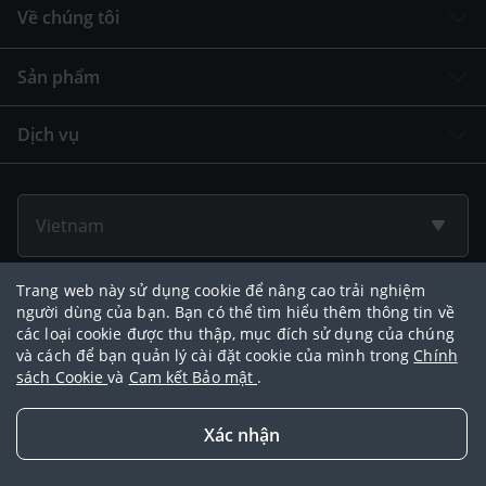
Về chúng tôi
Sản phẩm
Dịch vụ
Vietnam
Trang web này sử dụng cookie để nâng cao trải nghiệm
Liên hệ AIA
người dùng của bạn. Bạn có thể tìm hiểu thêm thông tin về
028 3812 2777
các loại cookie được thu thập, mục đích sử dụng của chúng
và cách để bạn quản lý cài đặt cookie của mình trong
Chính
Trụ sở chính (không có Trung tâm dịch vụ Khách hàng):
sách Cookie
và
Cam kết Bảo mật
.
Tòa nhà Saigon Centre Tháp 2, 67 Lê Lợi,
Phường Sài Gòn, Thành phố Hồ Chí Minh
Xác nhận