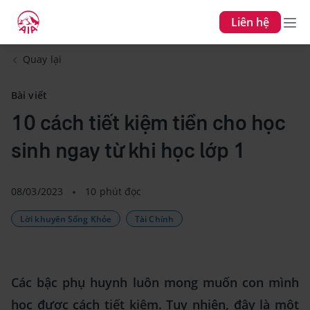
Liên hệ
Quay lại
Bài viết
10 cách tiết kiệm tiền cho học
sinh ngay từ khi học lớp 1
08/03/2023
10 phút đọc
Lời khuyên Sống Khỏe
Tài Chính
Các bậc phụ huynh luôn mong muốn con mình
học được cách tiết kiệm. Tuy nhiên, đây là một