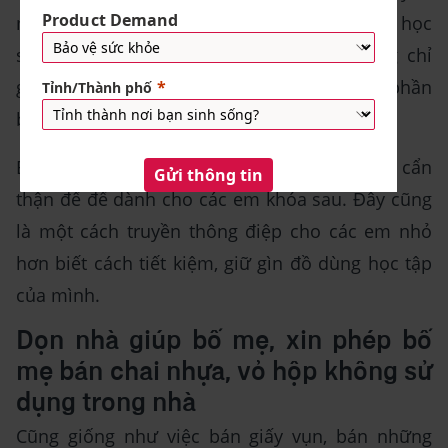
một các tái sử dụng đồ rất thiết thực mà học
sinh có thể sử dụng. Cách thức này không chỉ
giúp bạn tiết kiệm tiền mà còn có thể góp phần
bảo vệ môi trường hiệu quả.
Bên cạnh đó, bạn cũng nên giữ gìn sách vở cẩn
thận để để dành cho các em khóa sau. Đây cũng
là một cách truyền thông điệp cho các em nhỏ
hơn biết cách tiết kiệm, giữ gìn đồ dùng học tập
của mình.
Dọn nhà giúp bố mẹ, xin phép bố
mẹ bán chai nhựa, vỏ hộp không sử
dụng trong nhà
Cũng giống như việc bán giấy vụn, bán những