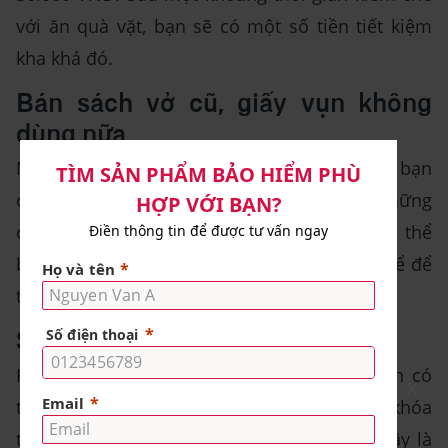
với ăn quà vặt, bạn sẽ có một số tiền tiết kiệm
kha khá đó.
Bán sách vở cũ, giấy vụn không
dùng nữa
Những cuốn sách cũ không còn sử dụng, các bạn
có thể bán cho những tiệm sách cũ. Còn những
cuốn vở cũ đã viết kín hay giấy vụn, bạn có thể
bán ve chai. Đây cũng là một món tiền có thể để
tiết kiệm được.
Sử dụng lại sách cũ của anh chị
Không chỉ bán các loại sách vở cũ, bạn còn có
X
thể xin sách giáo khoa của các anh chị khóa
trước để tiết kiệm chi phí mua sách mới. Đây là