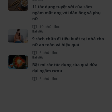
11 tác dụng tuyệt vời của sâm
ngâm mật ong với đàn ông và phụ
nữ
10 phút đọc
Bài viết
9 cách chữa đi tiểu buốt tại nhà cho
nữ an toàn và hiệu quả
5 phút đọc
Bài viết
Bật mí các tác dụng của quả dứa
dại ngâm rượu
5 phút đọc