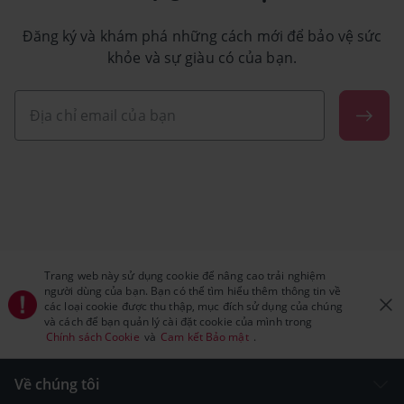
Đăng ký và khám phá những cách mới để bảo vệ sức
khỏe và sự giàu có của bạn.
Trang web này sử dụng cookie để nâng cao trải nghiệm
người dùng của bạn. Bạn có thể tìm hiểu thêm thông tin về
các loại cookie được thu thập, mục đích sử dụng của chúng
và cách để bạn quản lý cài đặt cookie của mình trong
Chính sách Cookie
và
Cam kết Bảo mật
.
Về chúng tôi