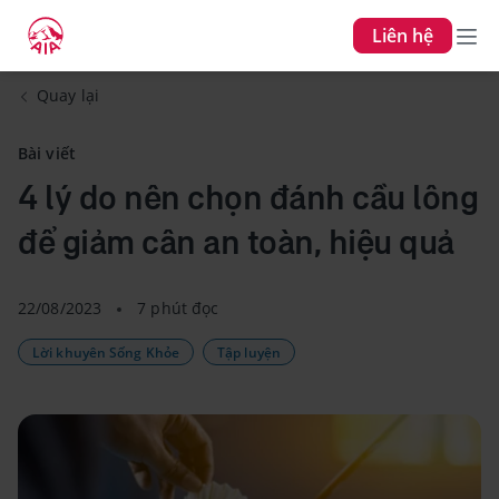
Liên hệ
Quay lại
Bài viết
4 lý do nên chọn đánh cầu lông
để giảm cân an toàn, hiệu quả
22/08/2023
7 phút đọc
Lời khuyên Sống Khỏe
Tập luyện