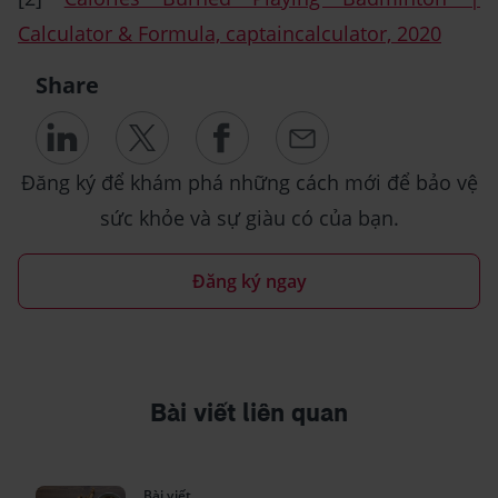
Calculator & Formula, captaincalculator, 2020
Share
Đăng ký để khám phá những cách mới để bảo vệ
sức khỏe và sự giàu có của bạn.
Đăng ký ngay
Bài viết liên quan
Bài viết