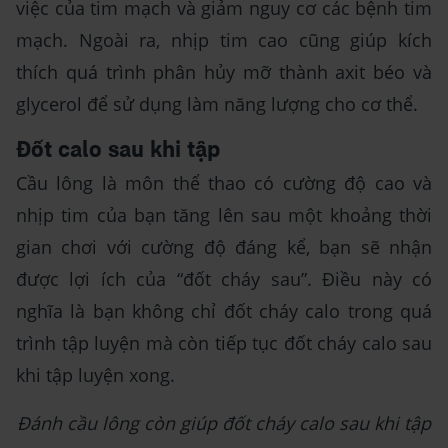
việc của tim mạch và giảm nguy cơ các bệnh tim
mạch. Ngoài ra, nhịp tim cao cũng giúp kích
thích quá trình phân hủy mỡ thành axit béo và
glycerol để sử dụng làm năng lượng cho cơ thể.
Đốt calo sau khi tập
Cầu lông là môn thể thao có cường độ cao và
nhịp tim của bạn tăng lên sau một khoảng thời
gian chơi với cường độ đáng kể, bạn sẽ nhận
được lợi ích của “đốt cháy sau”. Điều này có
nghĩa là bạn không chỉ đốt cháy calo trong quá
trình tập luyện mà còn tiếp tục đốt cháy calo sau
khi tập luyện xong.
Đánh cầu lông còn giúp đốt cháy calo sau khi tập