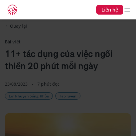
Liên hệ
Quay lại
Bài viết
11+ tác dụng của việc ngồi
thiền 20 phút mỗi ngày
23/08/2023
7 phút đọc
Lời khuyên Sống Khỏe
Tập luyện