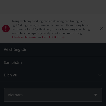
Trang web này sử dụng cookie để nâng cao trải nghiệm
người dùng của bạn. Bạn có thể tìm hiểu thêm thông tin về
các loại cookie được thu thập, mục đích sử dụng của chúng
và cách để bạn quản lý cài đặt cookie của mình trong
Chính sách Cookie
và
Cam kết Bảo mật
.
Về chúng tôi
Sản phẩm
Dịch vụ
Vietnam