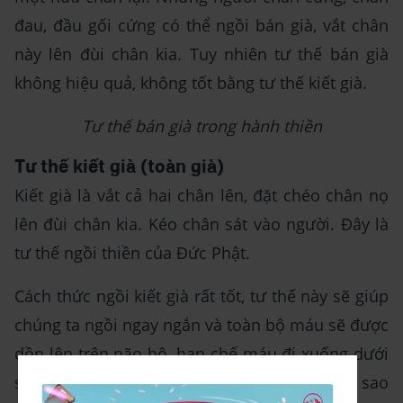
đau, đầu gối cứng có thể ngồi bán già, vắt chân
này lên đùi chân kia. Tuy nhiên tư thế bán già
không hiệu quả, không tốt bằng tư thế kiết già.
Tư thế bán già trong hành thiền
Tư thế kiết già (toàn già)
Kiết già là vắt cả hai chân lên, đặt chéo chân nọ
lên đùi chân kia. Kéo chân sát vào người. Đây là
tư thế ngồi thiền của Đức Phật.
Cách thức ngồi kiết già rất tốt, tư thế này sẽ giúp
chúng ta ngồi ngay ngắn và toàn bộ máu sẽ được
dồn lên trên não bộ, hạn chế máu đi xuống dưới
sẽ sinh ra dục niệm. Điều này giải thích vì sao