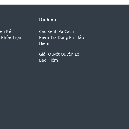
m
Dịch vụ
iên Kết
Các Kênh Và Cách
- Khỏe Trọn
Kiểm Tra Đóng Phí Bảo
Hiểm
Giải Quyết Quyền Lợi
Bảo Hiểm