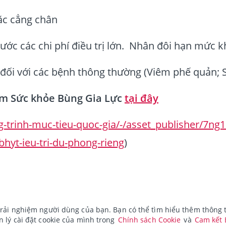
ặc cẳng chân
c các chi phí điều trị lớn. Nhân đôi hạn mức khi 
ng đối với các bệnh thông thường (Viêm phế quản;
ểm Sức khỏe Bùng Gia Lực
tại đây
g-trinh-muc-tieu-quoc-gia/-/asset_publisher/7n
hyt-ieu-tri-du-phong-rieng
)
rải nghiệm người dùng của bạn. Bạn có thể tìm hiểu thêm thông ti
 lý cài đặt cookie của mình trong
Chính sách Cookie
và
Cam kết