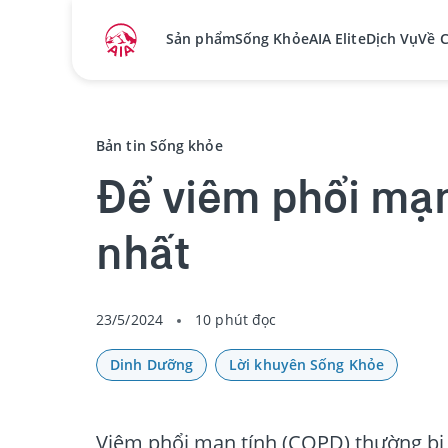
Sản phẩm
Sống Khỏe
AIA Elite
Dịch Vụ
Về 
Bản tin Sống khỏe
Để viêm phổi mạn
nhất
23/5/2024
10 phút đọc
Dinh Dưỡng
Lời khuyên Sống Khỏe
Viêm phổi mạn tính (COPD) thường bị 