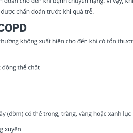
đoán cho đến khi bệnh chuyển nặng. Vì vậy, khi
ể được chẩn đoán trước khi quá trễ.
 COPD
thường không xuất hiện cho đến khi có tổn thươ
t động thể chất
y (đờm) có thể trong, trắng, vàng hoặc xanh lục
g xuyên