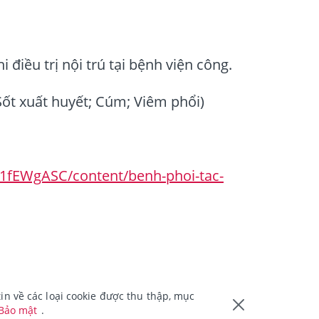
điều trị nội trú tại bệnh viện công.
 Sốt xuất huyết; Cúm; Viêm phổi)
g11fEWgASC/content/benh-phoi-tac-
n về các loại cookie được thu thập, mục
 Bảo mật
.