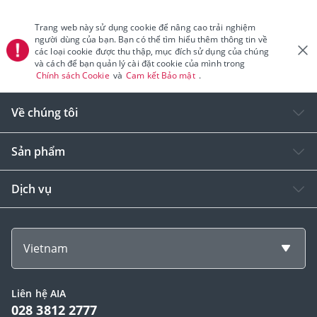
Trang web này sử dụng cookie để nâng cao trải nghiệm
người dùng của bạn. Bạn có thể tìm hiểu thêm thông tin về
các loại cookie được thu thập, mục đích sử dụng của chúng
và cách để bạn quản lý cài đặt cookie của mình trong
Chính sách Cookie
và
Cam kết Bảo mật
.
Về chúng tôi
Sản phẩm
Dịch vụ
Vietnam
Liên hệ AIA
028 3812 2777