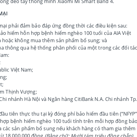
Vòng đeo tay thông minh Xiaomi Mi Smart Band 4.
MẠI
ại phải đảm bảo đáp ứng đồng thời các điều kiện sau:
o hiểm hỗn hợp bệnh hiểm nghèo 100 tuổi của AIA Việt
 hoặc không mua thêm sản phẩm bổ sung; và
 thông qua hệ thống phân phối của một trong các đối tá
Nam:
;
lic Việt Nam;
ng;
t;
m Thịnh Vượng;
Chi nhánh Hà Nội và Ngân hàng CitiBank N.A. Chi nhánh Tp
u tiên thực thu tại kỳ đóng phí bảo hiểm đầu tiên (“NFYP”
hợp bệnh hiểm nghèo 100 tuổi tính trên mỗi hợp đồng bả
a các sản phẩm bổ sung nếu khách hàng có tham gia thêm
từ 18.000.000 đồng
(Bằng chữ: Mười tám triệu đồng chẵn)