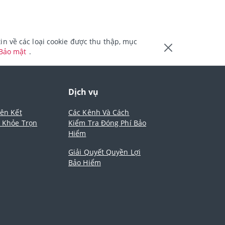
n về các loại cookie được thu thập, mục
 Bảo mật
.
m
Dịch vụ
iên Kết
Các Kênh Và Cách
- Khỏe Trọn
Kiểm Tra Đóng Phí Bảo
Hiểm
Giải Quyết Quyền Lợi
Bảo Hiểm