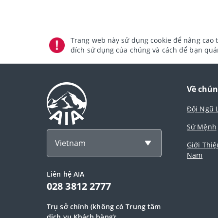
Trang web này sử dụng cookie để nâng cao t
đích sử dụng của chúng và cách để bạn quản
Về chún
Đội Ngũ 
Sứ Mệnh
Vietnam
Giới Thiệ
Nam
Liên hệ AIA
028 3812 2777
Trụ sở chính (không có Trung tâm
dịch vụ Khách hàng):