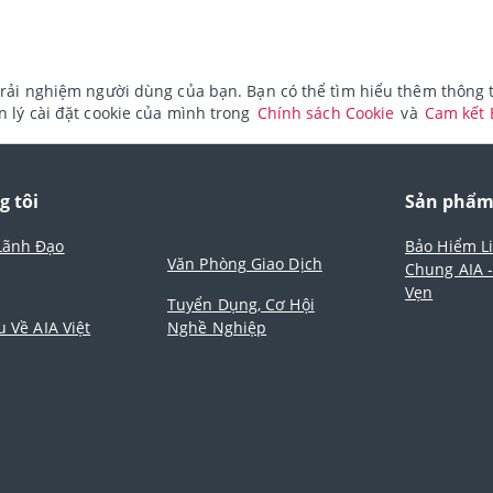
rải nghiệm người dùng của bạn. Bạn có thể tìm hiểu thêm thông ti
 lý cài đặt cookie của mình trong
Chính sách Cookie
và
Cam kết
g tôi
Sản phẩ
Lãnh Đạo
Bảo Hiểm L
Văn Phòng Giao Dịch
Chung AIA 
Vẹn
Tuyển Dụng, Cơ Hội
u Về AIA Việt
Nghề Nghiệp