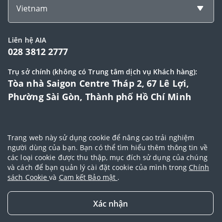
Vietnam
Liên hệ AIA
028 3812 2777
Trụ sở chính (không có Trung tâm dịch vụ Khách hàng):
Tòa nhà Saigon Centre Tháp 2, 67 Lê Lợi,
Phường Sài Gòn, Thành phố Hồ Chí Minh
© 2025 Bản quyền thuộc về Tập đoàn AIA (AIA Group Limited)
Trang web này sử dụng cookie để nâng cao trải nghiệm
Đại lý Ngoại hạng AIA
|
Điều khoản sử dụng
|
Cam kết bảo mật
|
Chính
người dùng của bạn. Bạn có thể tìm hiểu thêm thông tin về
các loại cookie được thu thập, mục đích sử dụng của chúng
sách bảo vệ dữ liệu cá nhân
|
Chính sách cookie
|
Quy tắc đạo đức
|
và cách để bạn quản lý cài đặt cookie của mình trong
Chính
Điều khoản và điều kiện sử dụng dịch vụ thanh toán trực tuyến
sách Cookie
và
Cam kết Bảo mật
.
Xác nhận