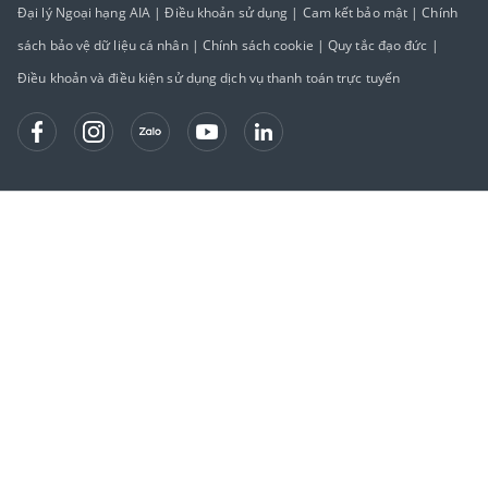
Đại lý Ngoại hạng AIA
|
Điều khoản sử dụng
|
Cam kết bảo mật
|
Chính
sách bảo vệ dữ liệu cá nhân
|
Chính sách cookie
|
Quy tắc đạo đức
|
Điều khoản và điều kiện sử dụng dịch vụ thanh toán trực tuyến