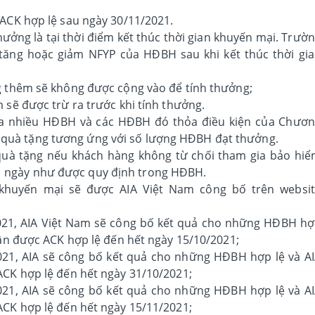
 ACK hợp lệ
sau ngày 30/11/2021.
hưởng là tại thời điểm kết thúc
thời gian khuyến mại. Trườ
 tăng hoặc giảm NFYP của HĐBH sau
khi kết thúc thời gi
 thêm sẽ không được cộng vào để tính thưởng;
sẽ được trừ ra trước khi tính thưởng.
 nhiều HĐBH và các HĐBH đó thỏa điều kiện của Chươ
n quà tặng tương ứng với số lượng HĐBH đạt thưởng.
uà tặng nếu khách hàng không từ chối tham gia bảo hi
21 ngày như được quy định trong HĐBH.
khuyến mại sẽ được AIA Việt Nam công bố trên websi
021, AIA Việt Nam sẽ công bố kết quả cho những HĐBH h
ận được ACK hợp lệ đến hết ngày 15/10/2021;
21, AIA sẽ công bố kết quả cho những HĐBH hợp lệ và A
CK hợp lệ đến hết ngày 31/10/2021;
21, AIA sẽ công bố kết quả cho những HĐBH hợp lệ và A
CK hợp lệ đến hết ngày 15/11/2021;