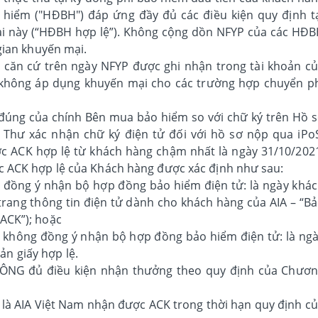
 hiểm ("HĐBH") đáp ứng đầy đủ các điều kiện quy định t
ại này (“HĐBH hợp lệ”). Không cộng dồn NFYP của các HĐ
gian khuyến mại.
căn cứ trên ngày NFYP được ghi nhận trong tài khoản c
 không áp dụng khuyến mại cho các trường hợp chuyển p
 đúng của chính Bên mua bảo hiểm so với chữ ký trên Hồ 
 Thư xác nhận chữ ký điện tử đối với hồ sơ nộp qua iPo
c ACK hợp lệ từ khách hàng chậm nhất là ngày 31/10/202
 ACK hợp lệ của Khách hàng được xác định như sau:
 đồng ý nhận bộ hợp đồng bảo hiểm điện tử: là ngày khá
rang thông tin điện tử dành cho khách hàng của AIA – “B
-ACK”); hoặc
 không đồng ý nhận bộ hợp đồng bảo hiểm điện tử: là ng
n giấy hợp lệ.
ÔNG đủ điều kiện nhận thưởng theo quy định của Chươ
 là AIA Việt Nam nhận được ACK trong thời hạn quy định c