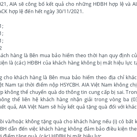
21, AIA sẽ công bố kết quả cho những HĐBH hợp lệ và A
CK hợp lệ đến hết ngày 30/11/2021.
1;
1;
1;
2
hách hàng là Bên mua bảo hiểm theo thời hạn quy định c
kiện là (các) HĐBH của khách hàng không bị mất hiệu lực t
ng cho khách hàng là Bên mua bảo hiểm theo địa chỉ khá
ệt Nam tại thời điểm nộp HSYCBH. AIA Việt Nam không ch
p không thể chuyển quà do thông tin cung cấp bị sai. Tro
ông thể liên hệ khách hàng nhận giải trong vòng ba (0
ết quả, AIA Việt Nam sẽ hủy kết quả tặng quà đối với khá
ồi và/hoặc không tặng quà cho khách hàng nếu (i) có bất 
HĐBH dẫn đến việc khách hàng không đảm bảo điều kiện th
hời điểm tặng quà, (các) HĐBH bị mất hiệu lực.