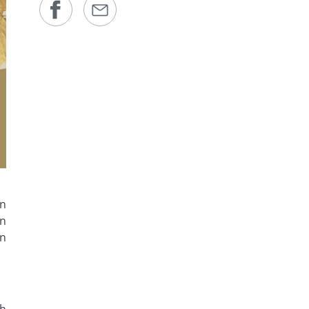
ọn
ến
ền
ch