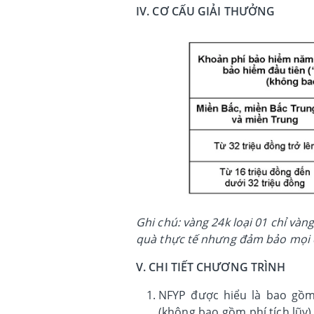
IV. CƠ CẤU GIẢI THƯỞNG
Ghi chú: vàng 24k loại 01 chỉ vàng
quà thực tế nhưng đảm bảo mọi 
V. CHI TIẾT CHƯƠNG TRÌNH
NFYP được hiểu là bao gồm
(không bao gồm phí tích lũy)