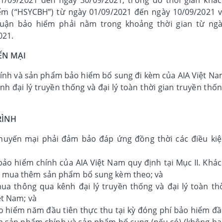
m (“HSYCBH”) từ ngày 01/09/2021 đến ngày 10/09/2021 
huận bảo hiểm phải nằm trong khoảng thời gian từ ng
021.
ẾN MẠI
ính và sản phẩm bảo hiểm bổ sung đi kèm của AIA Việt N
 đại lý truyền thống và đại lý toàn thời gian truyền thố
RÌNH
huyến mại phải đảm bảo đáp ứng đồng thời các điều ki
o hiểm chính của AIA Việt Nam quy định tại Mục II. Khá
 mua thêm sản phẩm bổ sung kèm theo; và
 thông qua kênh đại lý truyền thống và đại lý toàn th
ệt Nam; và
 hiểm năm đầu tiên thực thu tại kỳ đóng phí bảo hiểm đ
ủa sản phẩm chính và sản phẩm bổ sung (nếu có) (không b