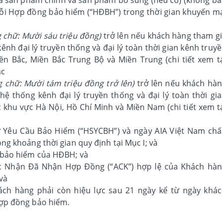
 mỗi Hợp đồng bảo hiểm (“HĐBH”) trong thời gian khuyến m
 chữ: Mười sáu triệu đồng)
trở lên nếu khách hàng tham g
nh đại lý truyền thống và đại lý toàn thời gian kênh truy
n Bắc, Miền Bắc Trung Bộ và Miền Trung (chi tiết xem t
ặc
g chữ: Mười tám triệu đồng trở lên)
trở lên nếu khách hà
ệ thống kênh đại lý truyền thống và đại lý toàn thời gi
 khu vực Hà Nội, Hồ Chí Minh và Miền Nam (chi tiết xem t
 Yêu Cầu Bảo Hiểm (“HSYCBH”) và ngày AIA Việt Nam ch
g khoảng thời gian quy định tại Mục I; và
 bảo hiểm của HĐBH; và
c Nhận Đã Nhận Hợp Đồng (“ACK”) hợp lệ của Khách hà
và
ch hàng phải còn hiệu lực sau 21 ngày kể từ ngày khá
ợp đồng bảo hiểm.