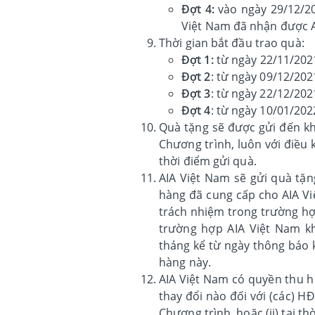
Đợt 4:
vào ngày 29/12/20
Việt Nam đã nhận được A
Thời gian bắt đầu trao quà:
Đợt 1:
từ ngày 22/11/202
Đợt 2
: từ ngày 09/12/202
Đợt 3
: từ ngày 22/12/202
Đợt 4
: từ ngày 10/01/202
Quà tặng sẽ được gửi đến k
Chương trình, luôn với điều 
thời điểm gửi quà.
AIA Việt Nam sẽ gửi quà tặ
hàng đã cung cấp cho AIA Vi
trách nhiệm trong trường hợ
trường hợp AIA Việt Nam kh
tháng kể từ ngày thông báo k
hàng này.
AIA Việt Nam có quyền thu h
thay đổi nào đối với (các) 
Chương trình, hoặc (ii) tại t