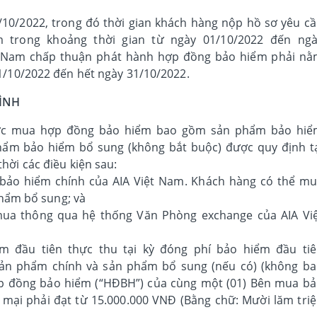
10/2022, trong đó thời gian khách hàng nộp hồ sơ yêu c
 trong khoảng thời gian từ ngày 01/10/2022 đến ngà
ệt Nam chấp thuận phát hành hợp đồng bảo hiểm phải n
1/10/2022 đến hết ngày 31/10/2022.
ÌNH
hức mua hợp đồng bảo hiểm bao gồm sản phẩm bảo hiể
hẩm bảo hiểm bổ sung (không bắt buộc) được quy định t
hời các điều kiện sau:
ảo hiểm chính của AIA Việt Nam. Khách hàng có thể m
hẩm bổ sung; và
a thông qua hệ thống Văn Phòng exchange của AIA Vi
 đầu tiên thực thu tại kỳ đóng phí bảo hiểm đầu ti
sản phẩm chính và sản phẩm bổ sung (nếu có) (không b
hợp đồng bảo hiểm (“HĐBH”) của cùng một (01) Bên mua b
 mại phải đạt từ 15.000.000 VNĐ (Bằng chữ: Mười lăm tri