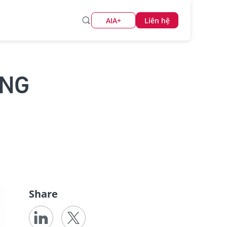
AIA+
Liên hệ
ÙNG
Share