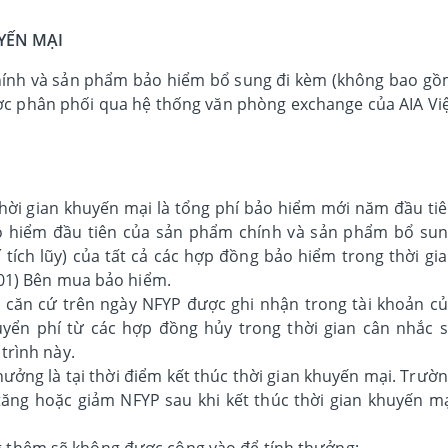
YẾN MẠI
hính và sản phẩm bảo hiểm bổ sung đi kèm (không bao g
ược phân phối qua hệ thống văn phòng exchange của AIA Vi
hời gian khuyến mại là tổng phí bảo hiểm mới năm đầu ti
ảo hiểm đầu tiên của sản phẩm chính và sản phẩm bổ su
tích lũy) của tất cả các hợp đồng bảo hiểm trong thời gi
01) Bên mua bảo hiểm.
căn cứ trên ngày NFYP được ghi nhận trong tài khoản c
yển phí từ các hợp đồng hủy trong thời gian cân nhắc 
trình này.
hưởng là tại thời điểm kết thúc thời gian khuyến mại. Trườ
ăng hoặc giảm NFYP sau khi kết thúc thời gian khuyến m
 thêm sẽ không được cộng vào để tính thưởng;