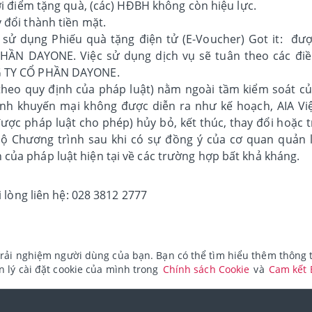
hời điểm tặng quà, (các) HĐBH không còn hiệu lực.
 đổi thành tiền mặt.
 sử dụng Phiếu quà tặng điện tử (E-Voucher) Got it: đư
HẦN DAYONE. Việc sử dụng dịch vụ sẽ tuân theo các đi
NG TY CỔ PHẦN DAYONE.
(theo quy định của pháp luật) nằm ngoài tầm kiểm soát c
nh khuyến mại không được diễn ra như kế hoạch, AIA Vi
ợc pháp luật cho phép) hủy bỏ, kết thúc, thay đổi hoặc t
 Chương trình sau khi có sự đồng ý của cơ quan quản 
của pháp luật hiện tại về các trường hợp bất khả kháng.
 lòng liên hệ: 028 3812 2777
rải nghiệm người dùng của bạn. Bạn có thể tìm hiểu thêm thông ti
 lý cài đặt cookie của mình trong
Chính sách Cookie
và
Cam kết