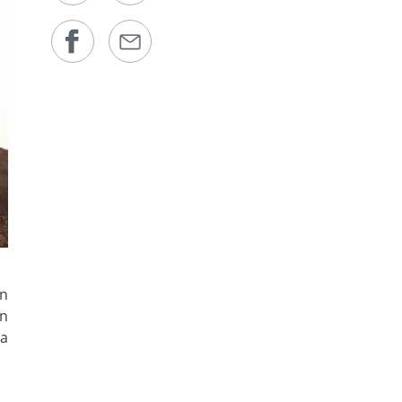
ọn
ến
ua