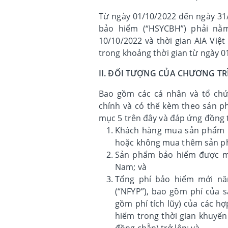
Từ ngày 01/10/2022 đến ngày 31/
bảo hiểm (“HSYCBH”) phải nằm
10/10/2022 và thời gian AIA Vi
trong khoảng thời gian từ ngày 0
II. ĐỐI TƯỢNG CỦA CHƯƠNG TR
Bao gồm các cá nhân và tổ c
chính và có thể kèm theo sản p
mục 5 trên đây và đáp ứng đồng t
Khách hàng mua sản phẩm b
hoặc không mua thêm sản p
Sản phẩm bảo hiểm được mu
Nam; và
Tổng phí bảo hiểm mới năm
(“NFYP”), bao gồm phí của 
gồm phí tích lũy) của các 
hiểm trong thời gian khuyến
đồng chẵn) trở lên; và