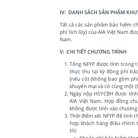
IV: DANH SÁCH SẢN PHẨM KHU
Tất cả các sản phẩm bảo hiểm c
phí tích lũy) của AIA Việt Nam đ
Nam.
V: CHI TIẾT CHƯƠNG TRÌNH
Tổng NFYP được tính trong t
thực thu tại kỳ đóng phí b
(nếu có) (không bao gồm phí 
khuyến mại và có cùng một (
Ngày nộp HSYCBH được tính 
AIA Việt Nam. Hợp đồng chu
không được tính vào chương 
Thời điểm xét NFYP để tính t
hợp khách hàng điều chỉnh t
thì:
Khoản phí bảo hiểm tăng