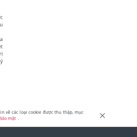
ợc
ều
ủa
ệt
rì
lý
n về các loại cookie được thu thập, mục
 Bảo mật
.