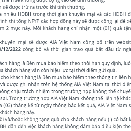
sẽ được trừ ra trước khi tính thưởng.
 nhiều HĐBH trong thời gian khuyến mại và các HĐBH 
ình thì tổng NFYP các hợp đồng này sẽ được cộng lại để x
ểm 2 mục này. Mỗi khách hàng chỉ nhận một (01) quà tặ
khuyến mại sẽ được AIA Việt Nam công bố trên websi
9/12/2022
công bố và thời gian trao quà bắt đầu từ ng
ách hàng là Bên mua bảo hiểm theo thời hạn quy định, lu
ủa khách hàng vẫn còn hiệu lực tại thời điểm gửi quà.
 cho khách hàng là Bên mua bảo hiểm theo thông tin liên 
à được ghi nhận trên hệ thống AIA Việt Nam tại thời đi
không chịu trách nhiệm trong trường hợp không thể chuy
 sai. Trong trường hợp AIA Việt Nam không thể liên hệ khá
a (03) tháng kể từ ngày thông báo kết quả, AIA Việt Nam 
 khách hàng này.
ồi và/hoặc không tặng quà cho khách hàng nếu (i) có bất 
HĐBH dẫn đến việc khách hàng không đảm bảo điều kiện th