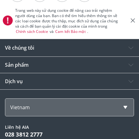
Trang web này sử dụng cookie để nâng cao trải nghiệm
người dùng của bạn. Bạn có thể tìm hiểu thêm thông tin về
các loại cookie được thu thập, mục đích sử dụng của chúng
và cách để bạn quản lý cài đặt cookie của mình trong
Chính sách Cookie
và
Cam kết Bảo mật
.
Về chúng tôi
Sản phẩm
Dịch vụ
Vietnam
Liên hệ AIA
028 3812 2777