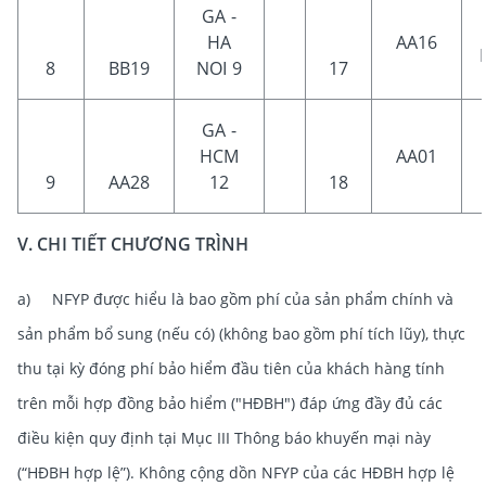
GA -
HA
AA16
8
BB19
NOI 9
17
GA -
HCM
AA01
9
AA28
12
18
V. CHI TIẾT CHƯƠNG TRÌNH
a) NFYP được hiểu là bao gồm phí của sản phẩm chính và
sản phẩm bổ sung (nếu có) (không bao gồm phí tích lũy), thực
thu tại kỳ đóng phí bảo hiểm đầu tiên của khách hàng tính
trên mỗi hợp đồng bảo hiểm ("HĐBH") đáp ứng đầy đủ các
điều kiện quy định tại Mục III Thông báo khuyến mại này
(“HĐBH hợp lệ”). Không cộng dồn NFYP của các HĐBH hợp lệ