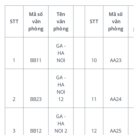
Mã số
Tên
Mã số
STT
văn
văn
STT
văn
phòng
phòng
phòng
GA -
HA
1
BB11
NOI
10
AA23
GA -
HA
NOI
2
BB23
12
11
AA24
GA -
HA
3
BB12
NOI 2
12
AA25