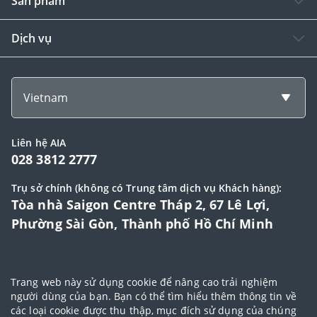
Sản phẩm
Dịch vụ
Vietnam
Liên hệ AIA
028 3812 2777
Trụ sở chính (không có Trung tâm dịch vụ Khách hàng):
Tòa nhà Saigon Centre Tháp 2, 67 Lê Lợi,
Phường Sài Gòn, Thành phố Hồ Chí Minh
© 2025 Bản quyền thuộc về Tập đoàn AIA (AIA Group Limited)
Trang web này sử dụng cookie để nâng cao trải nghiệm
Đại lý Ngoại hạng AIA
|
Điều khoản sử dụng
|
Cam kết bảo mật
|
Chính
người dùng của bạn. Bạn có thể tìm hiểu thêm thông tin về
các loại cookie được thu thập, mục đích sử dụng của chúng
sách bảo vệ dữ liệu cá nhân
|
Chính sách cookie
|
Quy tắc đạo đức
|