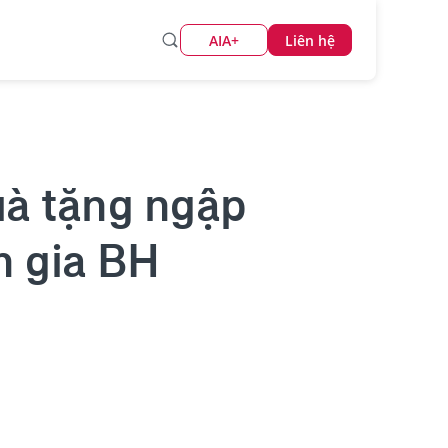
AIA+
Liên hệ
uà tặng ngập
m gia BH