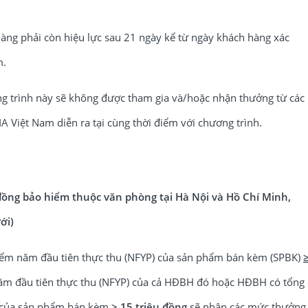
g phải còn hiệu lực sau 21 ngày kể từ ngày khách hàng xác
m.
trình này sẽ không được tham gia và/hoặc nhận thưởng từ các
 Việt Nam diễn ra tại cùng thời điểm với chương trình.
ồng bảo hiểm thuộc văn phòng tại Hà Nội và Hồ Chí Minh,
ới)
hiểm năm đầu tiên thực thu (NFYP) của sản phẩm bán kèm (SPBK)
ăm đầu tiên thực thu (NFYP) của cả HĐBH đó hoặc HĐBH có tổng
u của sản phẩm bán kèm
≥ 15 triệu đồng
sẽ nhận các mức thưởng