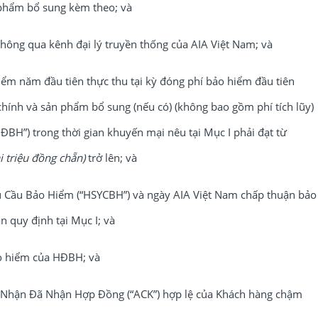
phẩm bổ sung kèm theo; và
ng qua kênh đại lý truyền thống của AIA Việt Nam; và
m năm đầu tiên thực thu tại kỳ đóng phí bảo hiểm đầu tiên
hính và sản phẩm bổ sung (nếu có) (không bao gồm phí tích lũy)
ĐBH”) trong thời gian khuyến mại nêu tại Mục I phải đạt từ
 triệu đồng chẵn)
trở lên; và
Cầu Bảo Hiểm (“HSYCBH”) và ngày AIA Việt Nam chấp thuận bảo
 quy định tại Mục I; và
o hiểm của HĐBH; và
ận Đã Nhận Hợp Đồng (“ACK”) hợp lệ của Khách hàng chậm