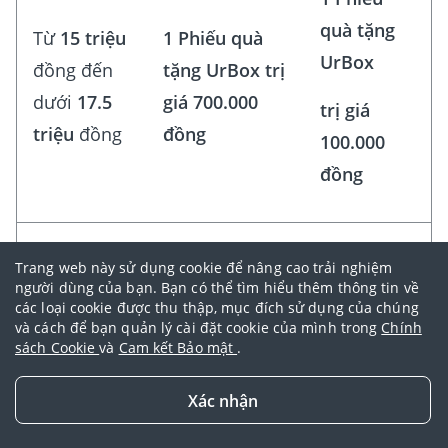
quà tặng
Từ
15 triệu
1 Phiếu quà
UrBox
đồng đến
tặng UrBox trị
dưới
17.5
giá 700.000
trị giá
triệu
đồng
đồng
100.000
đồng
1 Phiếu
Trang web này sử dụng cookie để nâng cao trải nghiệm
quà tặng
người dùng của bạn. Bạn có thể tìm hiểu thêm thông tin về
Từ
12 triệu
1 Phiếu quà
các loại cookie được thu thập, mục đích sử dụng của chúng
UrBox
đồng đến
tặng UrBox trị
và cách để bạn quản lý cài đặt cookie của mình trong
Chính
sách Cookie
và
Cam kết Bảo mật
.
dưới
15
giá 300.000
trị giá
triệu
đồng
đồng
100.000
Xác nhận
đồng