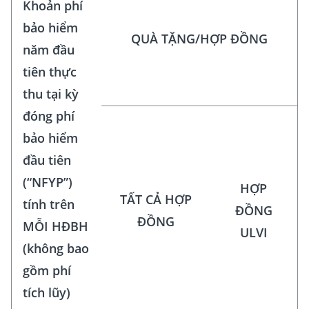
Khoản phí
bảo hiểm
QUÀ TẶNG/HỢP ĐỒNG
năm đầu
tiên thực
thu tại kỳ
đóng phí
bảo hiểm
đầu tiên
(“NFYP”)
HỢP
TẤT CẢ HỢP
tính trên
ĐỒNG
ĐỒNG
MỖI HĐBH
ULVI
(không bao
gồm phí
tích lũy)