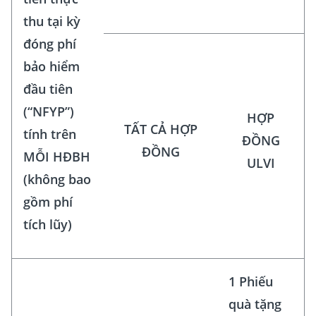
thu tại kỳ
đóng phí
bảo hiểm
đầu tiên
(“NFYP”)
HỢP
TẤT CẢ HỢP
tính trên
ĐỒNG
ĐỒNG
MỖI HĐBH
ULVI
(không bao
gồm phí
tích lũy)
1 Phiếu
quà tặng