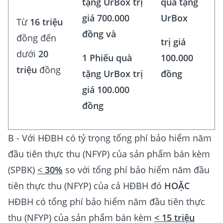
tặng UrBox trị
quà tặng
giá 700.000
UrBox
Từ
16 triệu
đồng và
đồng đến
trị giá
dưới
20
1 Phiếu quà
100.000
triệu
đồng
tặng UrBox trị
đồng
giá 100.000
đồng
B - Với HĐBH có tỷ trọng tổng phí bảo hiểm năm
đầu tiên thực thu (NFYP) của sản phẩm bán kèm
(SPBK)
<
30%
so với tổng phí bảo hiểm năm đầu
tiên thực thu (NFYP) của cả HĐBH đó
HOẶC
HĐBH có tổng phí bảo hiểm năm đầu tiên thực
thu (NFYP) của sản phẩm bán kèm
< 15 triệu