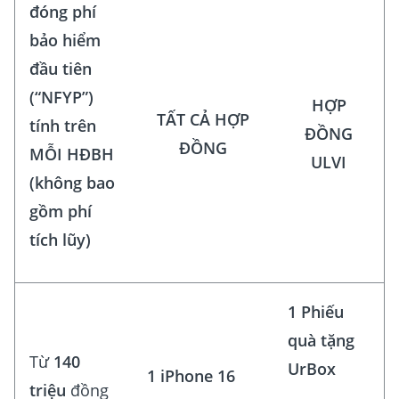
đóng phí
bảo hiểm
đầu tiên
(“NFYP”)
HỢP
TẤT CẢ HỢP
tính trên
ĐỒNG
ĐỒNG
MỖI HĐBH
ULVI
(không bao
gồm phí
tích lũy)
1 Phiếu
quà tặng
Từ
140
UrBox
1 iPhone 16
triệu
đồng