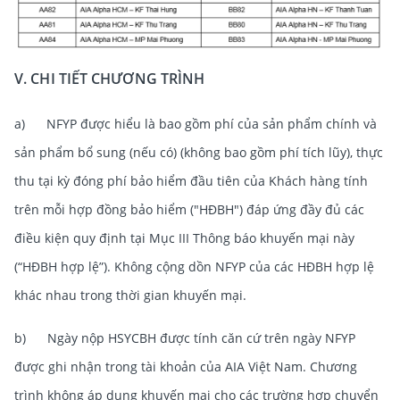
V. CHI TIẾT CHƯƠNG TRÌNH
a) NFYP được hiểu là bao gồm phí của sản phẩm chính và
sản phẩm bổ sung (nếu có) (không bao gồm phí tích lũy), thực
thu tại kỳ đóng phí bảo hiểm đầu tiên của Khách hàng tính
trên mỗi hợp đồng bảo hiểm ("HĐBH") đáp ứng đầy đủ các
điều kiện quy định tại Mục III Thông báo khuyến mại này
(“HĐBH hợp lệ”). Không cộng dồn NFYP của các HĐBH hợp lệ
khác nhau trong thời gian khuyến mại.
b) Ngày nộp HSYCBH được tính căn cứ trên ngày NFYP
được ghi nhận trong tài khoản của AIA Việt Nam. Chương
trình không áp dụng khuyến mại cho các trường hợp chuyển