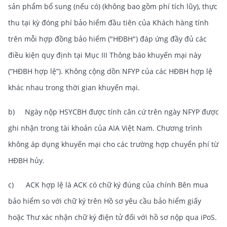
sản phẩm bổ sung (nếu có) (không bao gồm phí tích lũy), thực
thu tại kỳ đóng phí bảo hiểm đầu tiên của Khách hàng tính
trên mỗi hợp đồng bảo hiểm ("HĐBH") đáp ứng đầy đủ các
điều kiện quy định tại Mục III Thông báo khuyến mại này
(“HĐBH hợp lệ”). Không cộng dồn NFYP của các HĐBH hợp lệ
khác nhau trong thời gian khuyến mại.
b) Ngày nộp HSYCBH được tính căn cứ trên ngày NFYP được
ghi nhận trong tài khoản của AIA Việt Nam. Chương trình
không áp dụng khuyến mại cho các trường hợp chuyển phí từ
HĐBH hủy.
c) ACK hợp lệ là ACK có chữ ký đúng của chính Bên mua
bảo hiểm so với chữ ký trên Hồ sơ yêu cầu bảo hiểm giấy
hoặc Thư xác nhận chữ ký điện tử đối với hồ sơ nộp qua iPoS.