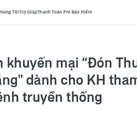
Chúng Tôi
Trợ Giúp
Thanh Toán Phí Bảo Hiểm
h khuyến mại “Đón Thu
ng" dành cho KH tham
ênh truyền thống