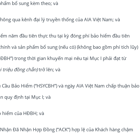
phẩm bổ sung kèm theo; và
ng qua kênh đại lý truyền thống của AIA Việt Nam; và
m năm đầu tiên thực thu tại kỳ đóng phí bảo hiểm đầu tiên
hính và sản phẩm bổ sung (nếu có) (không bao gồm phí tích lũy)
ĐBH”) trong thời gian khuyến mại nêu tại Mục I phải đạt từ
 triệu đồng chẵn)
trở lên; và
Cầu Bảo Hiểm (“HSYCBH”) và ngày AIA Việt Nam chấp thuận bảo
 quy định tại Mục I; và
o hiểm của HĐBH; và
ận Đã Nhận Hợp Đồng (“ACK”) hợp lệ của Khách hàng chậm