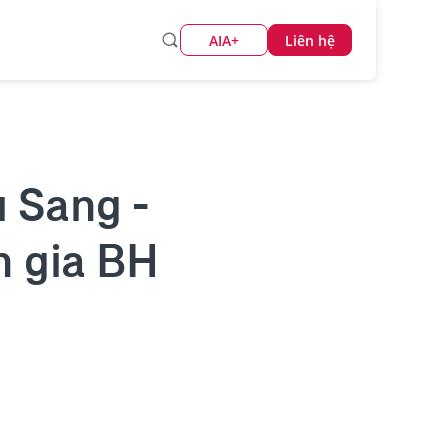
AIA+
Liên hệ
 Sang -
 gia BH