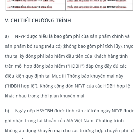
V. CHI TIẾT CHƯƠNG TRÌNH
a) NFYP được hiểu là bao gồm phí của sản phẩm chính và
sản phẩm bổ sung (nếu có) (không bao gồm phí tích lũy), thực
thu tại kỳ đóng phí bảo hiểm đầu tiên của Khách hàng tính
trên mỗi hợp đồng bảo hiểm ("HĐBH") đáp ứng đầy đủ các
điều kiện quy định tại Mục III Thông báo khuyến mại này
(“HĐBH hợp lệ”). Không cộng dồn NFYP của các HĐBH hợp lệ
khác nhau trong thời gian khuyến mại.
b) Ngày nộp HSYCBH được tính căn cứ trên ngày NFYP được
ghi nhận trong tài khoản của AIA Việt Nam. Chương trình
không áp dụng khuyến mại cho các trường hợp chuyển phí từ