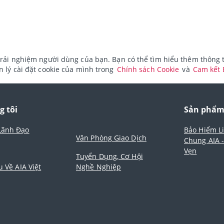
rải nghiệm người dùng của bạn. Bạn có thể tìm hiểu thêm thông ti
 lý cài đặt cookie của mình trong
Chính sách Cookie
và
Cam kết
g tôi
Sản phẩ
Lãnh Đạo
Bảo Hiểm L
Văn Phòng Giao Dịch
Chung AIA 
Vẹn
Tuyển Dụng, Cơ Hội
u Về AIA Việt
Nghề Nghiệp