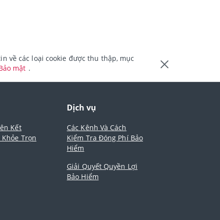
n về các loại cookie được thu thập, mục
 Bảo mật
.
m
Dịch vụ
iên Kết
Các Kênh Và Cách
- Khỏe Trọn
Kiểm Tra Đóng Phí Bảo
Hiểm
Giải Quyết Quyền Lợi
Bảo Hiểm