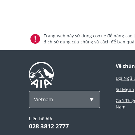
Trang web này sử dụng cookie để nâng cao t
đích sử dụng của chúng và cách để bạn quản
Về chún
Đội Ngũ 
Sứ Mệnh
Vietnam
Giới Thiệ
Nam
Liên hệ AIA
028 3812 2777