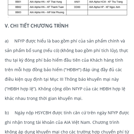
V. CHI TIẾT CHƯƠNG TRÌNH
a) NFYP được hiểu là bao gồm phí của sản phẩm chính và
sản phẩm bổ sung (nếu có) (không bao gồm phí tích lũy), thực
thu tại kỳ đóng phí bảo hiểm đầu tiên của Khách hàng tính
trên mỗi hợp đồng bảo hiểm ("HĐBH") đáp ứng đầy đủ các
điều kiện quy định tại Mục III Thông báo khuyến mại này
(“HĐBH hợp lệ”). Không cộng dồn NFYP của các HĐBH hợp lệ
khác nhau trong thời gian khuyến mại.
b) Ngày nộp HSYCBH được tính căn cứ trên ngày NFYP được
ghi nhận trong tài khoản của AIA Việt Nam. Chương trình
không áp dụng khuyến mại cho các trường hợp chuyển phí từ