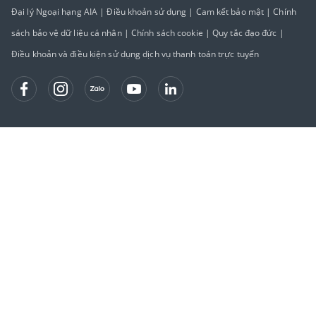
Đại lý Ngoại hạng AIA
|
Điều khoản sử dụng
|
Cam kết bảo mật
|
Chính
sách bảo vệ dữ liệu cá nhân
|
Chính sách cookie
|
Quy tắc đạo đức
|
Điều khoản và điều kiện sử dụng dịch vụ thanh toán trực tuyến