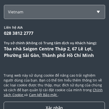
Vietnam
Liên hệ AIA
028 3812 2777
Trụ sở chính (không có Trung tâm dịch vụ Khách hàng):
Tòa nhà Saigon Centre Tháp 2, 67 Lê Lợi,
Phường Sài Gòn, Thành phố Hồ Chí Minh
© 2025 Bản quyền thuộc về Tập đoàn AIA (AIA Group Limited)
Trang web này sử dụng cookie để nâng cao trải nghiệm
Đại lý Ngoại hạng AIA
|
Điều khoản sử dụng
|
Cam kết bảo mật
|
Chính
người dùng của bạn. Bạn có thể tìm hiểu thêm thông tin về
các loại cookie được thu thập, mục đích sử dụng của chúng
sách bảo vệ dữ liệu cá nhân
|
Chính sách cookie
|
Quy tắc đạo đức
|
và cách để bạn quản lý cài đặt cookie của mình trong
Chính
Điều khoản và điều kiện sử dụng dịch vụ thanh toán trực tuyến
sách Cookie
và
Cam kết Bảo mật
.
Xác nhận