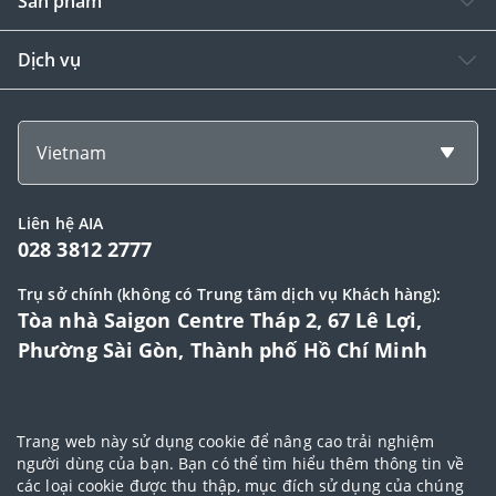
Sản phẩm
Dịch vụ
Vietnam
Liên hệ AIA
028 3812 2777
Trụ sở chính (không có Trung tâm dịch vụ Khách hàng):
Tòa nhà Saigon Centre Tháp 2, 67 Lê Lợi,
Phường Sài Gòn, Thành phố Hồ Chí Minh
© 2025 Bản quyền thuộc về Tập đoàn AIA (AIA Group Limited)
Trang web này sử dụng cookie để nâng cao trải nghiệm
Đại lý Ngoại hạng AIA
|
Điều khoản sử dụng
|
Cam kết bảo mật
|
Chính
người dùng của bạn. Bạn có thể tìm hiểu thêm thông tin về
các loại cookie được thu thập, mục đích sử dụng của chúng
sách bảo vệ dữ liệu cá nhân
|
Chính sách cookie
|
Quy tắc đạo đức
|