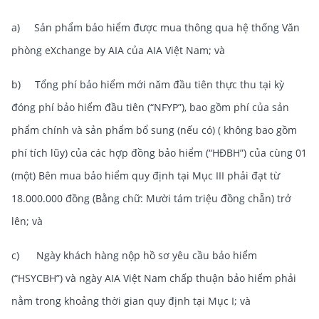
a) Sản phẩm bảo hiểm được mua thông qua hệ thống Văn
phòng eXchange by AIA của AIA Việt Nam; và
b) Tổng phí bảo hiểm mới năm đầu tiên thực thu tại kỳ
đóng phí bảo hiểm đầu tiên (“NFYP”), bao gồm phí của sản
phẩm chính và sản phẩm bổ sung (nếu có) ( không bao gồm
phí tích lũy) của các hợp đồng bảo hiểm (“HĐBH”) của cùng 01
(một) Bên mua bảo hiểm quy định tại Mục III phải đạt từ
18.000.000 đồng (Bằng chữ: Mười tám triệu đồng chẵn) trở
lên; và
c) Ngày khách hàng nộp hồ sơ yêu cầu bảo hiểm
(“HSYCBH”) và ngày AIA Việt Nam chấp thuận bảo hiểm phải
nằm trong khoảng thời gian quy định tại Mục I; và