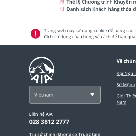
Thể lệ Chương trình Khuyến 
Danh sách Khách hàng thỏa đ
Trang web này sử dụng cookie để nâng cao t
đích sử dụng của chúng và cách để bạn quản
Về chún
Đội Ngũ 
Sứ Mệnh
Vietnam
Giới Thiệ
Nam
Liên hệ AIA
028 3812 2777
Trụ sở chính (không có Trung tâm