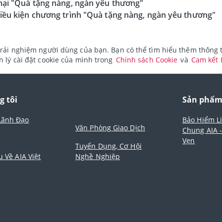
mại "Quà tặng nàng, ngàn yêu thương"
iều kiện chương trình "Quà tặng nàng, ngàn yêu thương"
rải nghiệm người dùng của bạn. Bạn có thể tìm hiểu thêm thông ti
 lý cài đặt cookie của mình trong
Chính sách Cookie
và
Cam kết
g tôi
Sản phẩ
Lãnh Đạo
Bảo Hiểm L
Văn Phòng Giao Dịch
Chung AIA 
Vẹn
Tuyển Dụng, Cơ Hội
u Về AIA Việt
Nghề Nghiệp