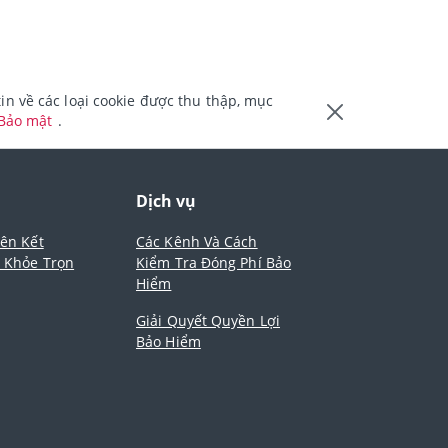
n về các loại cookie được thu thập, mục
 Bảo mật
.
m
Dịch vụ
iên Kết
Các Kênh Và Cách
- Khỏe Trọn
Kiểm Tra Đóng Phí Bảo
Hiểm
Giải Quyết Quyền Lợi
Bảo Hiểm