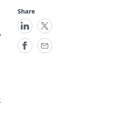
Share
ó
g