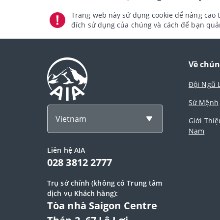
Trang web này sử dụng cookie để nâng cao t
đích sử dụng của chúng và cách để bạn quản
Về chún
Đội Ngũ 
Sứ Mệnh
Vietnam
Giới Thiệ
Nam
Liên hệ AIA
028 3812 2777
Trụ sở chính (không có Trung tâm
dịch vụ Khách hàng):
Tòa nhà Saigon Centre