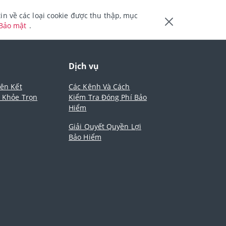
n về các loại cookie được thu thập, mục
 Bảo mật
.
m
Dịch vụ
iên Kết
Các Kênh Và Cách
- Khỏe Trọn
Kiểm Tra Đóng Phí Bảo
Hiểm
Giải Quyết Quyền Lợi
Bảo Hiểm