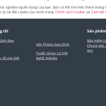
rải nghiệm người dùng của bạn. Bạn có thể tìm hiểu thêm thông ti
 lý cài đặt cookie của mình trong
Chính sách Cookie
và
Cam kết
g tôi
Sản phẩ
Lãnh Đạo
Bảo Hiểm L
Văn Phòng Giao Dịch
Chung AIA 
Vẹn
Tuyển Dụng, Cơ Hội
u Về AIA Việt
Nghề Nghiệp