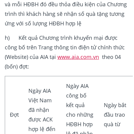
và mỗi HĐBH đó đều thỏa điều kiện của Chương
trình thì khách hàng sẽ nhận số quà tặng tương
ứng với số lượng HĐBH hợp lệ
h) Kết quả Chương trình khuyến mại được
công bố trên Trang thông tin điện tử chính thức
(Website) của AIA tại
www.aia.com.vn
theo 04
(bốn) đợt:
Ngày AIA
Ngày AIA
công bố
Việt Nam
kết quả
Ngày bắt
đã nhận
Đợt
cho những
đầu trao
được ACK
HĐBH hợp
quà từ
hợp lệ đến
lệ đã nhận