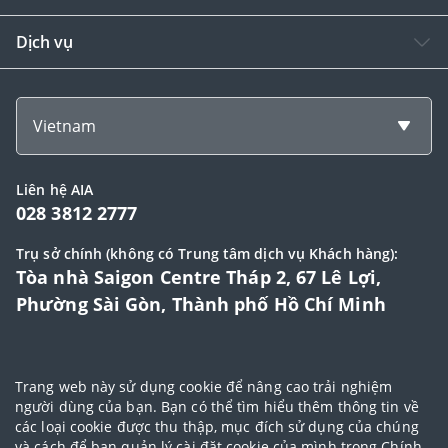
Dịch vụ
Vietnam
Liên hệ AIA
028 3812 2777
Trụ sở chính (không có Trung tâm dịch vụ Khách hàng):
Tòa nhà Saigon Centre Tháp 2, 67 Lê Lợi,
Phường Sài Gòn, Thành phố Hồ Chí Minh
© 2025 Bản quyền thuộc về Tập đoàn AIA (AIA Group Limited)
Trang web này sử dụng cookie để nâng cao trải nghiệm
Đại lý Ngoại hạng AIA
|
Điều khoản sử dụng
|
Cam kết bảo mật
|
Chính
người dùng của bạn. Bạn có thể tìm hiểu thêm thông tin về
các loại cookie được thu thập, mục đích sử dụng của chúng
sách bảo vệ dữ liệu cá nhân
|
Chính sách cookie
|
Quy tắc đạo đức
|
và cách để bạn quản lý cài đặt cookie của mình trong
Chính