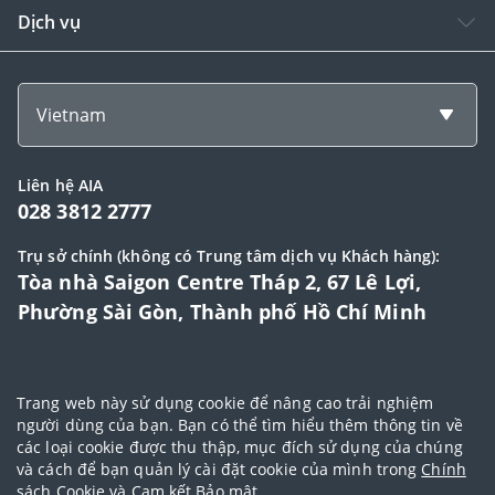
Dịch vụ
Vietnam
Liên hệ AIA
028 3812 2777
Trụ sở chính (không có Trung tâm dịch vụ Khách hàng):
Tòa nhà Saigon Centre Tháp 2, 67 Lê Lợi,
Phường Sài Gòn, Thành phố Hồ Chí Minh
© 2025 Bản quyền thuộc về Tập đoàn AIA (AIA Group Limited)
Trang web này sử dụng cookie để nâng cao trải nghiệm
Đại lý Ngoại hạng AIA
|
Điều khoản sử dụng
|
Cam kết bảo mật
|
Chính
người dùng của bạn. Bạn có thể tìm hiểu thêm thông tin về
các loại cookie được thu thập, mục đích sử dụng của chúng
sách bảo vệ dữ liệu cá nhân
|
Chính sách cookie
|
Quy tắc đạo đức
|
và cách để bạn quản lý cài đặt cookie của mình trong
Chính
Điều khoản và điều kiện sử dụng dịch vụ thanh toán trực tuyến
sách Cookie
và
Cam kết Bảo mật
.