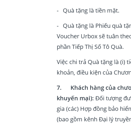
- Quà tặng là tiền mặt.
- Quà tặng là Phiếu quà tặn
Voucher Urbox sẽ tuân theo
phần Tiếp Thị Số Tô Quà.
Việc chi trả Quà tặng là (i)
khoản, điều kiện của Chươn
7. Khách hàng của chươn
khuyến mại):
Đối tượng đư
gia (các) Hợp đồng bảo hi
(bao gồm kênh Đại lý truyề