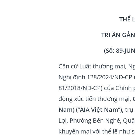
THỂ 
TRI ÂN GẮ
(Số: 89-JU
Căn cứ Luật thương mại, Ng
Nghị định 128/2024/NĐ-CP n
81/2018/NĐ-CP) của Chính p
động xúc tiến thương mại,
Nam)
(“
AIA Việt Nam
”), tr
Lợi, Phường Bến Nghé, Quận
khuyến mại với thể lệ như s