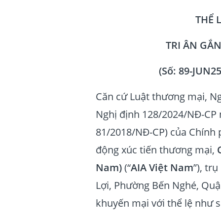
THỂ 
TRI ÂN GẮ
(Số: 89-JUN25
Căn cứ Luật thương mại, Ng
Nghị định 128/2024/NĐ-CP n
81/2018/NĐ-CP) của Chính p
động xúc tiến thương mại,
Nam)
(“
AIA Việt Nam
”), tr
Lợi, Phường Bến Nghé, Quận
khuyến mại với thể lệ như s