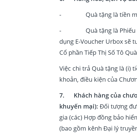
- Quà tặng là tiền m
- Quà tặng là Phiếu quà 
dụng E-Voucher Urbox sẽ tu
Cổ phần Tiếp Thị Số Tô Quà
Việc chi trả Quà tặng là (i)
khoản, điều kiện của Chươn
7. Khách hàng của chươn
khuyến mại):
Đối tượng đư
gia (các) Hợp đồng bảo hi
(bao gồm kênh Đại lý truyề